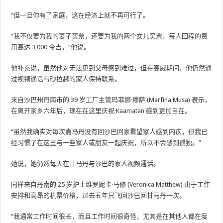
“但一旦你有了家庭，这在经济上就不再可行了。
“我不仅要为我的妻子买票，还要为我的两个女儿买票，每人回程的费
用高达 3,000 令吉，”他说。
他补充说，虽然他对无法见到父母感到难过，但在高威期间，他仍然通
过视频通话与砂拉越的家人保持联系。
来自沙巴州丹南市的 39 岁工厂主管玛菲娜·穆萨 (Marfina Musa) 表示，
在离开家乡六年后，现在在这里庆祝 Kaamatan 感到更加自在。
“虽然我确实对每次嘉马丹没有回沙巴回家看望家人感到内疚，但我已
经习惯了在这里与一些家人或朋友一起庆祝，所以不会感到孤独。”
她说，她仍然每天在甘马丹与沙巴的家人视频通话。
同样来自丹南的 25 岁护士维罗妮卡·马修 (Veronica Matthew) 由于工作
安排和高昂的机票价格，过去五年只飞回沙巴回甘马丹一次。
“我通常工作时间很长，而且工作时间很奇怪，尤其是在其他人都在度