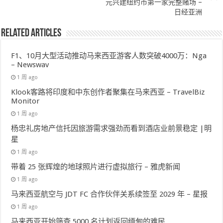
元兴建纽约市第一家完整赌场 –
日经亚洲
Related Articles
F1、10月大型活动推动马来西亚游客人数突破4000万：Nga
– Newswav
1 周 ago
Klook客路将印度和中东创作者聚集在马来西亚 – TravelBiz
Monitor
1 周 ago
杨忠礼房地产信托因旅游需求强劲而看到酒店业前景稳定 |明
星
1 周 ago
带着 25 张辉煌的地球照片进行虚拟旅行 – 雅虎新闻
1 周 ago
马来西亚航空与 JDT FC 合作伙伴关系续签至 2029 年 – 星报
1 周 ago
马来西亚开始筛查 5000 名计划返回缅甸的难民