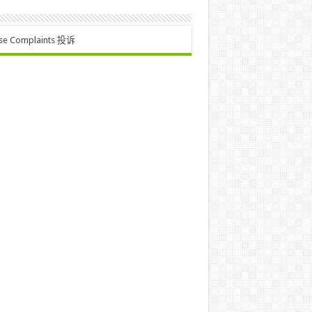
se Complaints 投诉