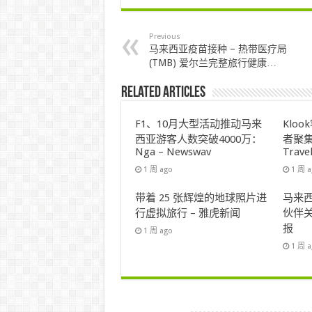
Previous
马来西亚疫苗接种 – 热带医疗局
(TMB) 爱尔兰完整旅行健康…
Related Articles
F1、10月大型活动推动马来
Klo
西亚游客人数突破4000万：
者聚集
Nga – Newswav
Trave
1 周 ago
1 周 
带着 25 张辉煌的地球照片进
马来西
行虚拟旅行 – 雅虎新闻
伙伴关
报
1 周 ago
1 周 