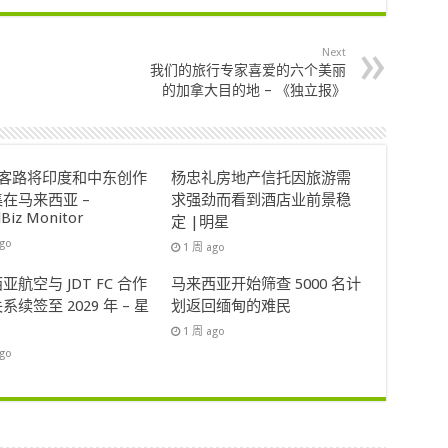
Next
我们的旅行专家喜爱的六个美丽
的加拿大目的地 – 《独立报》
ok客路将印度和中东创作
杨忠礼房地产信托因旅游需
在马来西亚 –
求强劲而看到酒店业前景稳
lBiz Monitor
定 |明星
ago
1 周 ago
亚航空与 JDT FC 合作
马来西亚开始筛查 5000 名计
系续签至 2029 年 – 星
划返回缅甸的难民
1 周 ago
ago