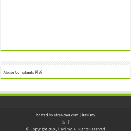
Abuse Complaints 投诉
hosted by
efree2net.com
|
itaxi.my
© Copyright 2026, iTaxi.my. All Rights Reserved