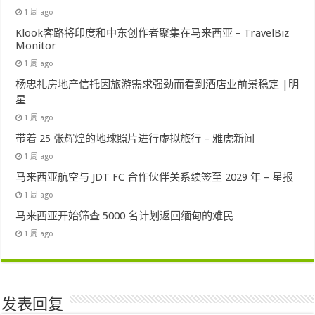
1 周 ago
Klook客路将印度和中东创作者聚集在马来西亚 – TravelBiz
Monitor
1 周 ago
杨忠礼房地产信托因旅游需求强劲而看到酒店业前景稳定 |明
星
1 周 ago
带着 25 张辉煌的地球照片进行虚拟旅行 – 雅虎新闻
1 周 ago
马来西亚航空与 JDT FC 合作伙伴关系续签至 2029 年 – 星报
1 周 ago
马来西亚开始筛查 5000 名计划返回缅甸的难民
1 周 ago
发表回复