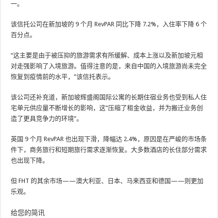
一。
该信托公司在新加坡的 9 个月 RevPAR 同比下降 7.2%，入住率下降 6 个
百分点。
“这主要是由于被压抑的旅游需求有所缓解、成本上涨以及新加坡元相
对走强影响了入境旅游。值得注意的是，来自中国的入境旅游尚未完全
恢复到疫情前的水平，”该信托表示。
该公司还补充道，新加坡辉盛阁国际公寓的长期住宿业务也受到私人住
宅单元供应量不断增长的影响，这“压缩了租金收益，并为搬迁业务创
造了更具竞争力的环境”。
英国 9 个月 RevPAR 也出现下滑，降幅达 2.4%，原因是在严峻的市场条
件下，商务旅行和短期旅行需求逐渐恢复。大多数酒店的长住部分需求
也出现下降。
但 FHT 的其余市场——澳大利亚、日本、马来西亚和德国——则更加
乐观。
给您的简讯