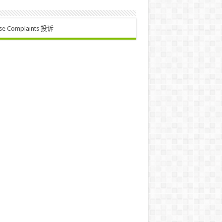
se Complaints 投诉