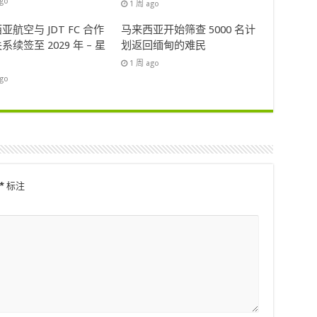
ago
1 周 ago
亚航空与 JDT FC 合作
马来西亚开始筛查 5000 名计
系续签至 2029 年 – 星
划返回缅甸的难民
1 周 ago
ago
*
标注