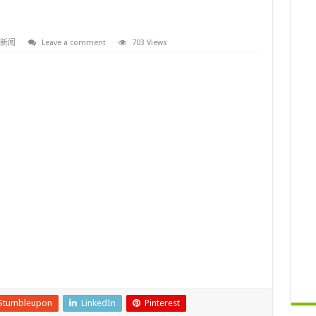
新闻
Leave a comment
703 Views
Stumbleupon
LinkedIn
Pinterest