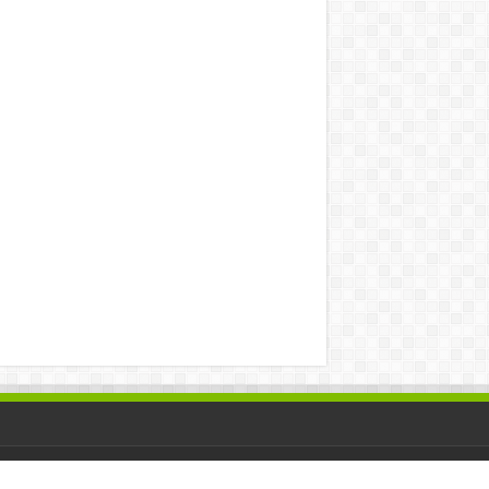
hosted by
efree2net.com
|
itaxi.my