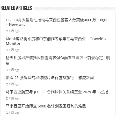
Related Articles
F1、10月大型活动推动马来西亚游客人数突破4000万：Nga
– Newswav
1 周 ago
Klook客路将印度和中东创作者聚集在马来西亚 – TravelBiz
Monitor
1 周 ago
杨忠礼房地产信托因旅游需求强劲而看到酒店业前景稳定 |明
星
1 周 ago
带着 25 张辉煌的地球照片进行虚拟旅行 – 雅虎新闻
1 周 ago
马来西亚航空与 JDT FC 合作伙伴关系续签至 2029 年 – 星报
1 周 ago
马来西亚开始筛查 5000 名计划返回缅甸的难民
1 周 ago