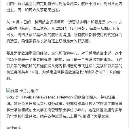
河内和慕尼黑之间的定期航班每周运营两次，航班于周五和周日从河内
出发，周一和周六从慕尼黑出发。
从 10 月 7 日起，越南航空还将每周一运营胡志明市和慕尼黑 (VN33) 之
间的直飞航班，周二返程。从 2024 年 12 月开始，每周三从胡志明市
出发、周四从慕尼黑出发的航班将增加。所有航班都将使用现代宽体飞
机运营，确保乘客在长途航班上获得最大的舒适度。
慕尼黑是欧洲重要的经济、文化和旅游中心。对于越南航空来说，这个
市场不仅是一个重要的战略目的地，而且是一个充满潜力的市场。飞往
慕尼黑的新航班的开通使得从河内和胡志明市飞往法兰克福和慕尼黑的
航班每周共有 14 班，为越南旅客探索欧洲及其他地区提供了非凡的便
利。
Vicky 是 TravelDailyNews Media Network 的联合创始人，并担任主
编。她还负责日常运营和财务政策。她拥有雅典科技大学旅游工商管理
学士学位和威尔士大学工商管理硕士学位 (MBA)。她在旅游业拥有多年​​
的学术和行业经验。她在各种旅游杂志上撰写/编辑了大量文章。
阅读更多