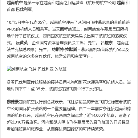
越南航空
是第一家在越南和越南之间运营直飞航班的航空公司
越南
和
首都
巴伐利亚
。
10月5日中午12点05分，越南航空迎来了从河内飞往慕尼黑的首航航班
VN35的机组人员和乘客。当天回程航班上，越南航空在慕尼黑国际机
场举行了首航仪式，越南国家航空航天局局长出席了该航班的落成仪
式。
阮黄英
– 企业国有资本管理委员会主席；先生。
吕旋东
– 越南驻
法兰克福总领事；先生。
约斯特·拉默斯
– 慕尼黑机场首席执行官以及
越南航空的众多合作伙伴、旅游公司和主要客户。
身着巴伐利亚传统服装的接待员用礼物和鲜花欢迎乘客和机组人员。当
地时间下午 1 点 35 分，该航班在起飞前举行了水炮礼。
黎德景
越南航空执行副总裁表示，飞往慕尼黑的新直飞航班标志着该航
空公司国际扩张战略的一个重要里程碑。自二十年前首条连接越南和德
国的航班以来，越南航空已在两国之间运营了近14,000个航班，运送了
超过310万名旅客。河内和胡志明市飞往慕尼黑的直飞航班的开通将显
着加强贸易和旅游业，从而促进两国经济的可持续繁荣。