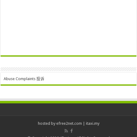
Abuse Complaints 投诉
hosted by
efree2net.com
|
itaxi.my