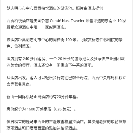
胡志明市市中心西贡柏悦酒店的游泳池。照片由酒店提供
西贡柏悦酒店是美国杂志 Condé Nast Traveler 读者评选的东南亚 10 家
最受欢迎酒店中唯一一家越南酒店。
该酒店距离胡志明市中心的同桂街 100 米，可欣赏标志性歌剧院的景
色，位列第五。
酒店拥有 240 多间客房、一个 20 米长的游泳池以及多家供应亚洲和欧
洲美食的餐厅。酒店还设有一间供应下午茶的酒吧。
从酒店出发，客人可以轻松步行前往巴黎圣母院、西贡中央邮局和独立
宫等著名景点。
新山一国际机场距离酒店约有20分钟车程。
房价起价为 1600 万越南盾（628 美元）。
位居榜首的是马来西亚的吉隆坡香格里拉酒店，其次是老挝的琅勃拉邦
瑰丽酒店和印度尼西亚的雅加达柏悦酒店。