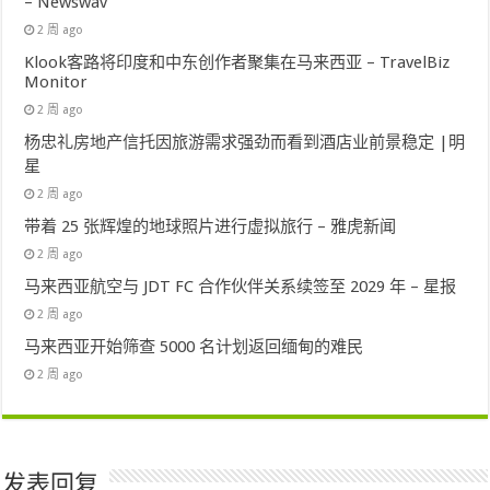
– Newswav
2 周 ago
Klook客路将印度和中东创作者聚集在马来西亚 – TravelBiz
Monitor
2 周 ago
杨忠礼房地产信托因旅游需求强劲而看到酒店业前景稳定 |明
星
2 周 ago
带着 25 张辉煌的地球照片进行虚拟旅行 – 雅虎新闻
2 周 ago
马来西亚航空与 JDT FC 合作伙伴关系续签至 2029 年 – 星报
2 周 ago
马来西亚开始筛查 5000 名计划返回缅甸的难民
2 周 ago
发表回复