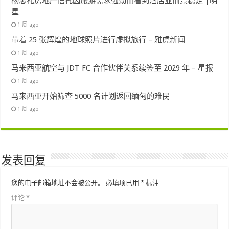
杨忠礼房地产信托因旅游需求强劲而看到酒店业前景稳定 |明
星
1 周 ago
带着 25 张辉煌的地球照片进行虚拟旅行 – 雅虎新闻
1 周 ago
马来西亚航空与 JDT FC 合作伙伴关系续签至 2029 年 – 星报
1 周 ago
马来西亚开始筛查 5000 名计划返回缅甸的难民
1 周 ago
发表回复
您的电子邮箱地址不会被公开。
必填项已用
*
标注
评论
*