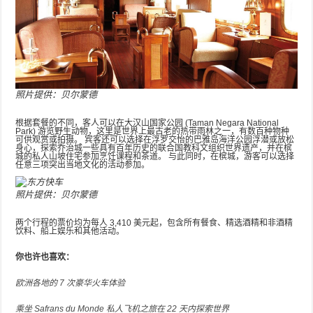
照片提供：贝尔蒙德
根据套餐的不同，客人可以在大汉山国家公园 (Taman Negara National
Park) 游览野生动物，这里是世界上最古老的热带雨林之一，有数百种物种
可供观赏或拍摄。 宾客还可以选择在浮罗交怡的巴雅岛海洋公园浮潜或放松
身心，探索乔治城一些具有百年历史的联合国教科文组织世界遗产，并在槟
城的私人山坡住宅参加烹饪课程和茶道。 与此同时，在槟城，游客可以选择
任意三项突出当地文化的活动参加。
照片提供：贝尔蒙德
两个行程的票价均为每人 3,410 美元起，包含所有餐食、精选酒精和非酒精
饮料、船上娱乐和其他活动。
你也许也喜欢：
欧洲各地的 7 次豪华火车体验
乘坐 Safrans du Monde 私人飞机之旅在 22 天内探索世界