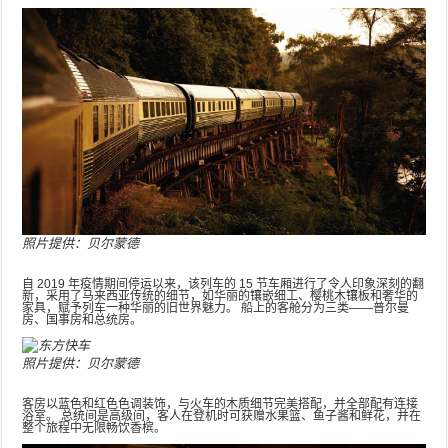
照片提供：贝尔蒙德
自 2019 年疫情期间停运以来，该列车的 15 节车厢进行了令人印象深刻的翻
新，采用了马来西亚传统的细节，如华丽的镶嵌细工、樱桃木镶板和奢华的
家具，赋予列车一种华丽的旧世界魅力。 船上的客舱分为三类——普尔曼
房、国事房和总统房。
照片提供：贝尔蒙德
客房以蓝色和红色色调装饰，与火车的木质细节完美搭配，并全部配有连接
浴室。 总统间是高级间，客人在登机时可获赠水果篮、鱼子酱和鲜花，并在
整个旅程中无限畅饮香槟。