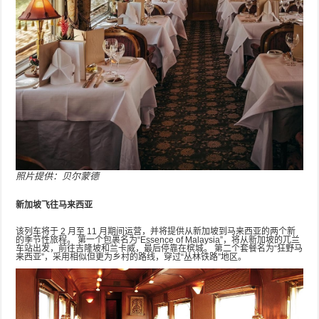
照片提供：贝尔蒙德
新加坡飞往马来西亚
该列车将于 2 月至 11 月期间运营，并将提供从新加坡到马来西亚的两个新
的季节性旅程。 第一个包裹名为“Essence of Malaysia”，将从新加坡的兀兰
车站出发，前往吉隆坡和兰卡威，最后停靠在槟城。 第二个套餐名为“狂野马
来西亚”，采用相似但更为乡村的路线，穿过“丛林铁路”地区。