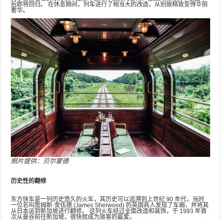
后即将回归。 在休息期间，列车进行了相当大的改造，从别致精致变得华丽
奢华。
照片提供：贝尔蒙德
历史性的翻修
东方快车是一列历史悠久的火车，其历史可以追溯到上世纪 90 年代，当时
一位名叫詹姆斯·舍伍德 (James Sherwood) 的英国商人发现了车厢，并将其
从日本运到新加坡进行翻修。 这列火车经过全面改造和装饰，于 1993 年首
次从曼谷前往新加坡，很快就成为旅客的最爱。