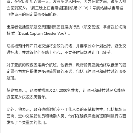
道，在农历新年的第一天，没有多少人回去，因为在此之前，很多人都
会回到家乡。”周三晚上在吉隆坡国际机场 (KLIA) 2 号航站楼从吉隆坡
飞往诗巫的固定票价夜间航班。
出席者包括亚航航空集团副集团首席执行员（航空营运）拿督武长切斯
特·武（Datuk Captain Chester Voo）。
陆兆福预计周四开始交通将会较为拥堵，并要求公众计划出行，避免交
通拥堵，并建议他们在路上小心，不要长时间驾驶让自己疲劳。
对于亚航的深夜固定票价航班，他表示，政府赞赏亚航始终以低廉的固
定票价为客户提供更多超值票价的承诺，包括飞往沙巴和砂拉越的深夜
航班。
陆兆福表示，这项举措惠及2万2000名乘客，让沙巴和砂拉越民众能够
返回家乡庆祝农历新年。
此外，他表示，政府也感谢航空业工作人员的贡献和牺牲，包括机场运
营商、空中交通管制员和地勤人员，他们在确保深夜航班顺利进行方面
发挥了至关重要的作用。