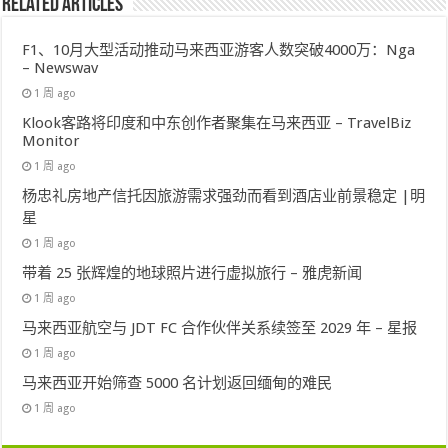
Related Articles
F1、10月大型活动推动马来西亚游客人数突破4000万：Nga
– Newswav
1 周 ago
Klook客路将印度和中东创作者聚集在马来西亚 – TravelBiz
Monitor
1 周 ago
杨忠礼房地产信托因旅游需求强劲而看到酒店业前景稳定 |明
星
1 周 ago
带着 25 张辉煌的地球照片进行虚拟旅行 – 雅虎新闻
1 周 ago
马来西亚航空与 JDT FC 合作伙伴关系续签至 2029 年 – 星报
1 周 ago
马来西亚开始筛查 5000 名计划返回缅甸的难民
1 周 ago