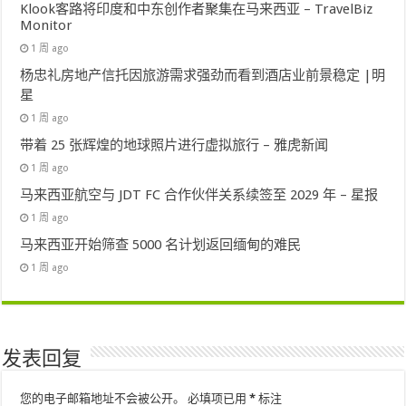
Klook客路将印度和中东创作者聚集在马来西亚 – TravelBiz
Monitor
1 周 ago
杨忠礼房地产信托因旅游需求强劲而看到酒店业前景稳定 |明
星
1 周 ago
带着 25 张辉煌的地球照片进行虚拟旅行 – 雅虎新闻
1 周 ago
马来西亚航空与 JDT FC 合作伙伴关系续签至 2029 年 – 星报
1 周 ago
马来西亚开始筛查 5000 名计划返回缅甸的难民
1 周 ago
发表回复
您的电子邮箱地址不会被公开。
必填项已用
*
标注