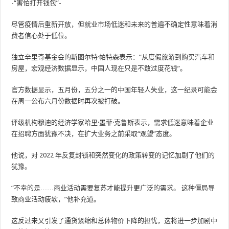
-“害怕打开钱包”-
尽管疫情后重新开放，但就业市场低迷和未来的普遍不确定性意味着消
费者信心处于低位。
独立辛里奇基金会的斯图尔特·帕特森表示：“从度假旅游到购买汽车和
房屋，宏观经济数据显示，中国人现在只是不敢过度花钱”。
官方数据显示，五月份，五分之一的中国年轻人失业，这一纪录可能会
在周一公布六月份数据时再次被打破。
评级机构穆迪的经济学家哈里·墨菲·克鲁斯表示，需求低迷意味着企业
在招聘方面犹豫不决，在扩大业务之前采取“观望”态度。
他说，对 2022 年反复封锁和突然变化的政策转变的记忆加剧了他们的
犹豫。
“不幸的是……商业活动需要复苏才能提升更广泛的需求。 这种僵局导
致商业活动疲软，”他补充道。
这反过来又引发了通货紧缩和总体物价下降的担忧，这将进一步加剧中