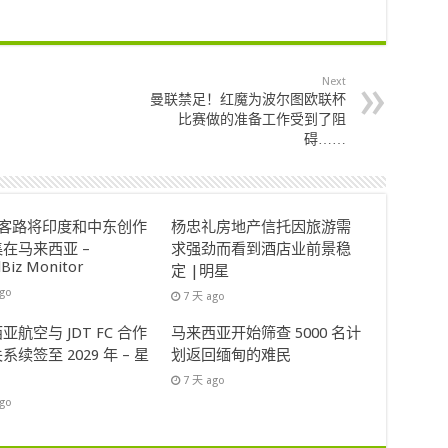
Next
曼联禁足！红魔为波尔图欧联杯
比赛做的准备工作受到了阻
碍……
ok客路将印度和中东创作
杨忠礼房地产信托因旅游需
在马来西亚 –
求强劲而看到酒店业前景稳
lBiz Monitor
定 |明星
ago
7 天 ago
亚航空与 JDT FC 合作
马来西亚开始筛查 5000 名计
系续签至 2029 年 – 星
划返回缅甸的难民
7 天 ago
ago