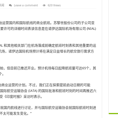
新闻
Leave a comment
620 Views
7 日起开始运营国内和国际航线的商业航班。苏黎世股份公司的子公司亚
得必要许可的详细时间表该信息是在诺伊达国际机场有限公司 (NIAL)
IAL 和其他相关部门在机场落成前确定航班时刻表和其他重要的运
机场，诺伊达国际机场预计将在满足日益增长的航空旅行需求方
始，但目前已推迟开业。预计机场每日起降航班量可达65个，其
个。
之前开始商业运营的计划。不过，我们正在探索提前启动日期的可能
得国际航空运输协会 (IATA) 的国际批准和航班时刻的时间再推迟六
gh 在接受《印度时报》采访时表示。
）就国内航线进行讨论，并与国际航空运输协会就国际航班时刻进
不太可能发生变化。”