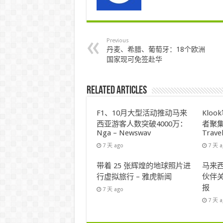
Previous
丹麦、希腊、葡萄牙：18个欧洲
国家现可免签赴华
Related Articles
F1、10月大型活动推动马来
Klo
西亚游客人数突破4000万：
者聚集
Nga – Newswav
Trave
7 天 ago
7 天 
带着 25 张辉煌的地球照片进
马来西
行虚拟旅行 – 雅虎新闻
伙伴关
报
7 天 ago
7 天 