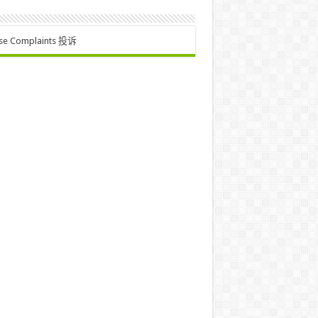
se Complaints 投诉