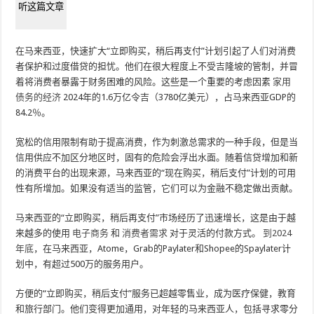
听这篇文章
在马来西亚，快速扩大“立即购买，稍后再支付”计划引起了人们对消费
者保护和过度借贷的担忧。他们在很大程度上不受吉隆坡的管制，并冒
着将消费者暴露于财务困难的风险。这些是一个重要的考虑因素
家用
债务的经济
2024年的1.6万亿令吉（3780亿美元），占马来西亚GDP的
84.2％。
宽松的信用限制有助于提高消费，作为刺激总需求的一种手段，但是当
信用供应不加区分地区时，固有的危险会浮出水面。随着信贷增加和新
的消费平台的出现来源，马来西亚的“现在购买，稍后支付”计划的可用
性有所增加。如果没有适当的监管，它们可以为金融不稳定做出贡献。
马来西亚的“立即购买，稍后再支付”市场经历了迅速增长，这是由于越
来越多的使用
电子商务
和
消费者需求
对于灵活的付款方式。
到2024
年底
，在马来西亚，Atome，Grab的Paylater和Shopee的Spaylater计
划中，有超过500万的服务用户。
方便的“立即购买，稍后支付”服务已超越零售业，成为医疗保健，教育
和旅行部门。他们变得更加通用，对年轻的马来西亚人，包括寻求零分