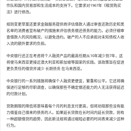
作队和国内贸易部和生活成本的支持下。它要求对1967年《租赁购买
法》进行修改。
规则变更草案还要求金融服务提供商评估借款人通过审查还款历史和黑
名单的消费者宣布破产的措施来评估债务偿还债务的能力。必须仔细审
查借款人的风险概况，以避免违约。破产的人不应承担对未知债权人收
入流的额外要求的负担。
中央银行还正在考虑将个人融资产品的最高任期从10年减少到7年，这
将使马来西亚更接近澳大利亚和新加坡等国家的实践。该政策旨在促进​​
更负责任的借贷并减少
长期债务
在马来西亚。
中央银行的一系列措施将确保个人融资更便宜，繁重和公平。它还将确
保进行足够的尽职调查，以确保那些不确定偿还能力的人无法获得延迟
的付款计划。
贷款期限的降低将意味着每个月的利息支付更高，但将劝阻那些没有能
力借鉴自己借来的债务的人。如果延长贷款在长时间内延长贷款，则有
一种超额借贷的趋势，因此新法规将通过缩短必要的时间表来减少这种
行为。