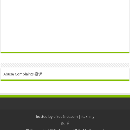
Abuse Complaints 投诉
hosted by
efree2net.com
|
itaxi.my