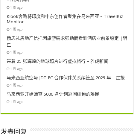
– Newswav
1 周 ago
Klook客路将印度和中东创作者聚集在马来西亚 – TravelBiz
Monitor
1 周 ago
杨忠礼房地产信托因旅游需求强劲而看到酒店业前景稳定 |明
星
1 周 ago
带着 25 张辉煌的地球照片进行虚拟旅行 – 雅虎新闻
1 周 ago
马来西亚航空与 JDT FC 合作伙伴关系续签至 2029 年 – 星报
1 周 ago
马来西亚开始筛查 5000 名计划返回缅甸的难民
1 周 ago
发表回复