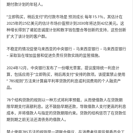
期付款计划的年轻人。
“立即购买，稍后支付”的付款市场是
预测成长
每年15.1％，其估计在
2025年的25亿美元的估计市场价值预计到2030年将达到42亿美元。这
种增长得到了诸如忠诚度计划和数字钱包整合等创新的支持，这些创新
扩大了该计划的客户群。
不稳定的情况促使马来西亚的中央银行 – 马来西亚银行 – 马来西亚银行
– 采取旨在增加监督和促进负责任贷款实践的监管措施。
2024年12月，中央银行发布了一份曝光草案，提议废除统一利息计
算，包括应用于“立即购买，稍后再支付”安排的款项。该提案禁止使用
“ 78S规则”方法来计算扁平利率贷款的利息或利润费用的个人融资产
品。
78个结构贷款的规则以一种方式将利率预载，从而使借款人在贷款期
限早期支付高额利息。这不鼓励早期还款，导致借款人支付更高的利息
成本，并将借款人与指定的贷款期限约束。贷款的结构惩罚了在贷款任
期到期之前无法还清债务的借款人。
禁止使用78S方法的规则是一项联合倡议，在消费者信用监督委员会工