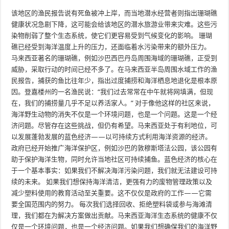
该地区的渔民报告说有死鱼被冲上岸，而当地潜水经营者则指出珊瑚礁
健康状况急剧下降，这可能会给该地区的潜水旅游业带来灾难。这些污
染物削弱了整个生态系统，使它们更容易受到气候变化的影响。 珊瑚
礁已经受到海洋温度上升的压力，还面临着水污染带来的额外压力。
马来西亚著名的珊瑚礁，例如沙巴西巴丹岛周围海域的珊瑚礁，正受到
威胁，采取行动的时间已经不多了。在马来西亚半岛周围水域工作的渔
民报告，捕获的鱼比往年少，指出过度捕捞和海洋栖息地退化是根本原
因。登嘉楼州的一名渔民说：“我们过去常常在中午就将网填满，但现
在，我们的捕捞量几乎不足以养活家人。” 对于像他这样的社区来说，
海洋野生动物的消失不仅是一个环境问题，也是一个问题。这是一个经
济问题。尽管存在这些挑战，但仍有希望。马来西亚处于有利地位，可
以发展蓬勃发展的蓝色经济——以可持续方式利用海洋资源的经济。
政府已经开始推广海洋保护区，例如沙巴的敦穆斯塔法公园，该公园有
助于保护海洋生物，同时允许当地社区可持续捕鱼。蓝色经济的核心在
于一个基本事实：如果我们不解决海洋污染问题，我们就无法建设可持
续的未来。 如果我们想保持海洋清洁，更强有力的废物管理政策以及
减少塑料使用的教育活动至关重要。这不仅仅是政府的工作——它需
要全国范围内的努力。 每次我们选择回收、拒绝塑料袋或参与海滩清
理，我们都在为解决方案做出贡献。马来西亚海洋生态系统的健康不仅
仅是一个环境问题，也是一个经济问题。如果我们想确保我们的海洋野