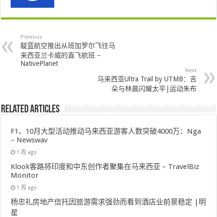
Previous
靛蓝航空推出从班加罗尔飞往马
来西亚兰卡威的直飞航班 –
NativePlanet
Next
马来西亚Ultra Trail by UTMB：吉
朵与林晨闪耀太平|运动朱布
Related Articles
F1、10月大型活动推动马来西亚游客人数突破4000万：Nga
– Newswav
1 周 ago
Klook客路将印度和中东创作者聚集在马来西亚 – TravelBiz
Monitor
1 周 ago
杨忠礼房地产信托因旅游需求强劲而看到酒店业前景稳定 |明
星