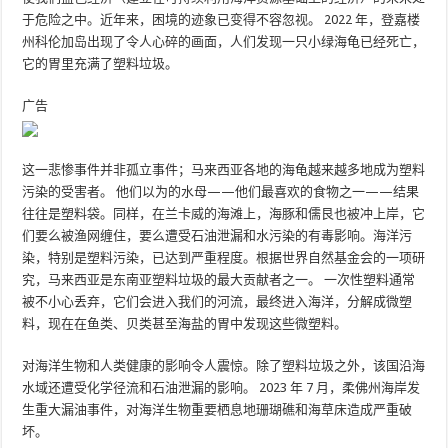
于危险之中。近年来，困境的迹象已变得不容忽视。 2022 年，登嘉楼
州科伦加岛出现了令人心碎的画面，人们发现一只小绿海龟已经死亡，
它的胃里充满了塑料垃圾。
广告
这一悲惨事件并非孤立事件；马来西亚各地的海龟越来越多地成为塑料
污染的受害者。 他们以为的水母——他们最喜欢的食物之一——结果
往往是塑料袋。同样，在兰卡威的海滩上，海豚和儒艮也被冲上岸，它
们要么被渔网缠住，要么遭受石油泄漏和水污染的有毒影响。海洋污
染，特别是塑料污染，已达到严重程度。根据世界自然基金会的一项研
究，马来西亚是东南亚塑料垃圾的最大贡献者之一。 一次性塑料通常
被不小心丢弃，它们会进入我们的河流，最终进入海洋，分解成微塑
料，现在在鱼类、贝类甚至海盐的胃中发现这些微塑料。
对海洋生物和人类健康的影响令人震惊。除了塑料垃圾之外，该国沿海
水域还遭受化学径流和石油泄漏的影响。 2023 年 7 月，柔佛州海岸发
生重大漏油事件，对海洋生物重要栖息地珊瑚礁和海草床造成严重破
坏。