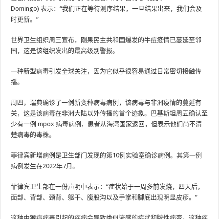
Domingo) 表示：“我们正在等待测序结果，一旦结果出来，我们会及
时更新。”
世界卫生组织周三宣布，刚果民主共和国爆发的牛痘疫情已蔓延至邻
国，这是该组织发出的最高级别警报。
一种新型病毒引发全球关注，因为它似乎很容易通过日常密切接触传
播。
周四，瑞典确诊了一例新变种病毒病例，该病毒与非洲疫情的蔓延有
关，这是该病毒在非洲大陆以外传播的首个迹象。巴基斯坦周五确认至
少有一例 mpox 病毒病例，患者从海湾国家返回，但表示他们尚不清
楚病毒的毒株。
菲律宾新增病例是卫生部门发现的第10例实验室确诊病例。其第一例
病例发生在2022年7月。
菲律宾卫生部在一份声明中表示：“症状始于一周多前发烧，四天后，
面部、背部、颈背、躯干、腹股沟以及手掌和脚底出现明显皮疹。”
这种由猴痘病毒引起的疾病会导致类似流感的症状和脓性病变。这种疾