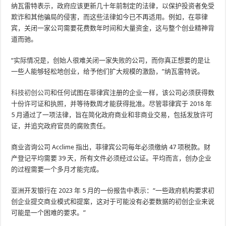
纳瓦雷特表示，政府应该更新几十年前制定的法律，以保护投资者免受
欺诈和其他骗局的侵害，而这些法律如今已不再适用。例如，在菲律
宾，关闭一家公司需要花费数年时间和大量资金，这与整个创业精神背
道而驰。
“实际情况是，创始人很难关闭一家失败的公司，而你真正想要的是让
一些人能够轻松地创业，给予他们扩大规模的激励，”纳瓦雷特说。
科技初创公司
和任何试图在菲律宾注册的企业一样，该公司必须获得数
十份许可证和执照，并等待数周才能获得批准。尽管菲律宾于 2018 年
5 月通过了一项法律，旨在简化政府商业和非商业交易，包括发放许可
证，并追究政府官员的腐败责任。
商业咨询公司 Acclime 指出，菲律宾公司每年必须缴纳 47 项税款。财
产登记平均需要 39 天，所有文件必须经过公证。平均而言，创办企业
的过程需要一个多月才能完成。
亚洲开发银行在 2023 年 5 月的一份报告中表示：“一些政府机构要求初
创企业提交商业模式和提案，这对于可能没有必要数据的初创企业来说
可能是一个困难的要求。”