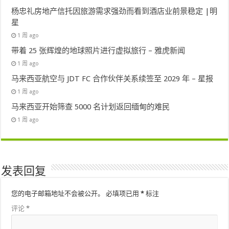
杨忠礼房地产信托因旅游需求强劲而看到酒店业前景稳定 |明
星
1 周 ago
带着 25 张辉煌的地球照片进行虚拟旅行 – 雅虎新闻
1 周 ago
马来西亚航空与 JDT FC 合作伙伴关系续签至 2029 年 – 星报
1 周 ago
马来西亚开始筛查 5000 名计划返回缅甸的难民
1 周 ago
发表回复
您的电子邮箱地址不会被公开。
必填项已用
*
标注
评论
*