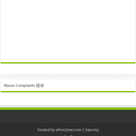
Abuse Complaints 投诉
hosted by
efree2net.com
|
itaxi.my