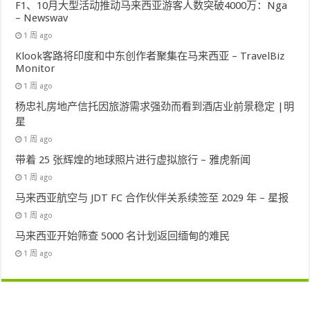
F1、10月大型活动推动马来西亚游客人数突破4000万：Nga
– Newswav
1 周 ago
Klook客路将印度和中东创作者聚集在马来西亚 – TravelBiz
Monitor
1 周 ago
杨忠礼房地产信托因旅游需求强劲而看到酒店业前景稳定 |明
星
1 周 ago
带着 25 张辉煌的地球照片进行虚拟旅行 – 雅虎新闻
1 周 ago
马来西亚航空与 JDT FC 合作伙伴关系续签至 2029 年 – 星报
1 周 ago
马来西亚开始筛查 5000 名计划返回缅甸的难民
1 周 ago