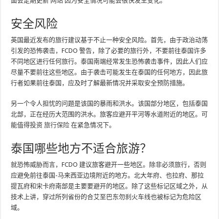
面会定期更新
网站
因为安全情况可能会很快发生变化。
安全风险
英国最近发布的旅行建议基于不止一种安全风险。首先，由于政治动荡
引发的恐怖袭击，FCDO 警告，除了必要的旅行外，不要前往泰国许多
不同地区进行任何旅行。泰国南端经常发生恐怖袭击事件，因此人们应
尽量不要前往这些地区。由于袭击可能发生在泰国的任何地方，因此旅
行者如果前往泰国，应及时了解最新情况并采取安全预防措施。
另一个令人担忧的问题是该国的暴雨和洪水。该国部分地区，包括泰国
北部，正在经历大范围的洪水。旅客应避开平河等水道附近的地区。可
能值得投资
旅行保险
在紧急情况下。
泰国哪些地方不适合旅游？
就恐怖威胁而言，FCDO 建议旅客避开一些地区。除非必须旅行，否则
应避免前往泰国-马来西亚边境附近的地方。北大年府、也拉府、那拉
提瓦府和宋卡府南部是主要要避开的地区。除了这些标记区域之外，从
技术上讲，穿过所列省份的合艾至巴东勿刹火车线也被标记为危险区
域。