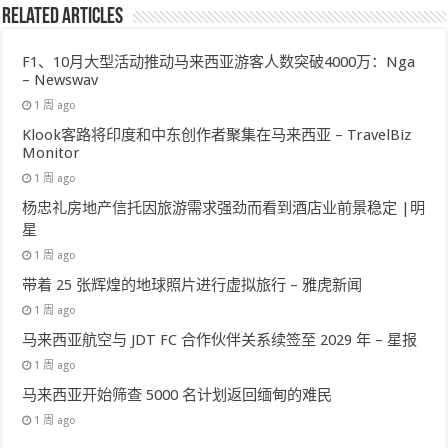
Related Articles
F1、10月大型活动推动马来西亚游客人数突破4000万：Nga
– Newswav
1 周 ago
Klook客路将印度和中东创作者聚集在马来西亚 – TravelBiz
Monitor
1 周 ago
杨忠礼房地产信托因旅游需求强劲而看到酒店业前景稳定 |明
星
1 周 ago
带着 25 张辉煌的地球照片进行虚拟旅行 – 雅虎新闻
1 周 ago
马来西亚航空与 JDT FC 合作伙伴关系续签至 2029 年 – 星报
1 周 ago
马来西亚开始筛查 5000 名计划返回缅甸的难民
1 周 ago