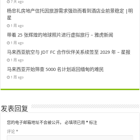
7 天 ago
杨忠礼房地产信托因旅游需求强劲而看到酒店业前景稳定 |明
星
1 周 ago
带着 25 张辉煌的地球照片进行虚拟旅行 – 雅虎新闻
1 周 ago
马来西亚航空与 JDT FC 合作伙伴关系续签至 2029 年 – 星报
1 周 ago
马来西亚开始筛查 5000 名计划返回缅甸的难民
1 周 ago
发表回复
您的电子邮箱地址不会被公开。
必填项已用
*
标注
评论
*