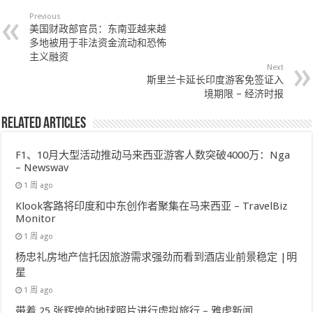
Previous
美国财政部官员：东南亚越来越
多地被用于非法资金流动和恐怖
主义融资
Next
斯里兰卡延长印度游客免签证入
境期限 – 经济时报
Related Articles
F1、10月大型活动推动马来西亚游客人数突破4000万：Nga
– Newswav
1 周 ago
Klook客路将印度和中东创作者聚集在马来西亚 – TravelBiz
Monitor
1 周 ago
杨忠礼房地产信托因旅游需求强劲而看到酒店业前景稳定 |明
星
1 周 ago
带着 25 张辉煌的地球照片进行虚拟旅行 – 雅虎新闻