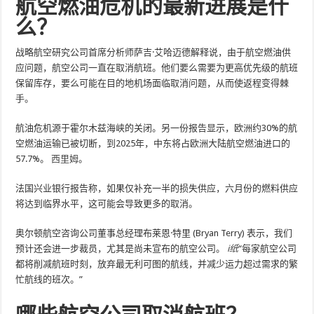
航空燃油危机的最新进展是什
么？
战略航空研究公司首席分析师萨吉·艾哈迈德解释说，由于航空燃油供
应问题，航空公司一直在取消航班。他们要么需要为更高优先级的航班
保留库存，要么可能在目的地机场面临取消问题，从而使返程变得棘
手。
航油危机源于霍尔木兹海峡的关闭。另一份报告显示，欧洲约30%的航
空燃油运输已被切断，到2025年，中东将占欧洲大陆航空燃油进口的
57.7%。
西里姆
。
法国兴业银行报告称，如果仅补充一半的损失供应，六月份的燃料供应
将达到临界水平，这可能会导致更多的取消。
奥尔顿航空咨询公司董事总经理布莱恩·特里 (Bryan Terry) 表示，我们
预计还会进一步裁员，尤其是尚未宣布的航空公司。
i纸
“每家航空公司
都将削减航班时刻，放弃最无利可图的航线，并减少运力超过需求的繁
忙航线的班次。”