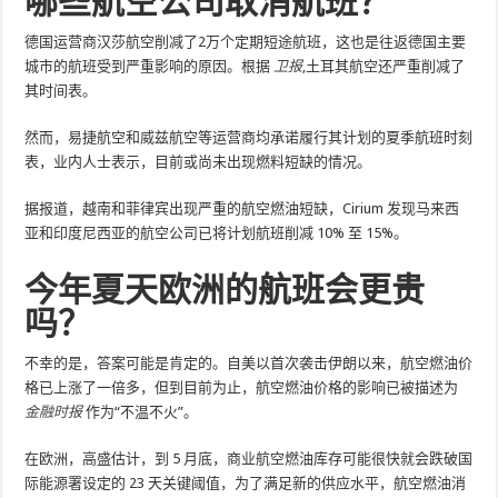
哪些航空公司取消航班？
德国运营商汉莎航空削减了2万个定期短途航班，这也是往返德国主要
城市的航班受到严重影响的原因。根据
卫报
,
土耳其航空还
严重削减了
其时间表。
然而，易捷航空和威兹航空等运营商均承诺履行其计划的夏季航班时刻
表，业内人士表示，目前或尚未出现燃料短缺的情况。
据报道，越南和菲律宾出现严重的航空燃油短缺，Cirium 发现马来西
亚和印度尼西亚的航空公司已将计划航班削减 10% 至 15%。
今年夏天欧洲的航班会更贵
吗？
不幸的是，答案可能是肯定的。自美以首次袭击伊朗以来，航空燃油价
格已上涨了一倍多，但到目前为止，航空燃油价格的影响已被描述为
金融时报
作为“不温不火”。
在欧洲，高盛估计，到 5 月底，商业航空燃油库存可能很快就会跌破国
际能源署设定的 23 天关键阈值，为了满足新的供应水平，航空燃油消