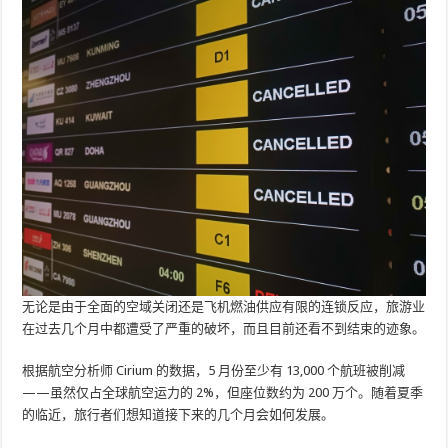
无论是由于全面的空域关闭还是飞机燃油供应有限的连锁反应，旅游业
在过去几个月中都遭受了严重的破坏，而且目前还看不到结束的迹象。
根据航空分析师 Cirium 的数据，5 月份至少有 13,000 个航班被削减
——虽然仅占全球航空运力的 2%，但座位数约为 200 万个。随着夏季
的临近，旅行者们想知道接下来的几个月会如何发展。