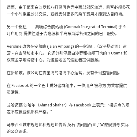
然而，由于距离白沙罗和八打灵再也等中西部郊区较远，乘客必须多花
一个小时乘坐公共交通，或者支付更多的乘车费用才能到达目的地。
另一个枢纽——鹅唛综合航站楼 (Gombak Integrated Terminal) 于 9
月启用
到
提供往返于吉隆坡和半岛东海岸各州之间的巴士服务。
Aeroline 改为在安邦路 (Jalan Ampang) 的一家酒店（双子塔对面）运
营
– 在吉隆坡市中心。
它还分别停靠白沙罗和梳邦再也的 1 Utama 和
双威金字塔购物中心，为这些地区的通勤者提供服务。
在新加坡，该公司在吉宝湾的港湾中心运营，没有任何监管问题。
在 Facebook 的一个巴士爱好者群组中，一位用户
被称为
为乘客提供
灵活性。
艾哈迈德·沙哈尔（Ahmad Shahar）在 Facebook 上表示：“接送点的规
定不应像登机那样严格。”
马来西亚城市规划师和规划师告诉
英石
该问题凸显了官僚规划与
实际
的公众需求。