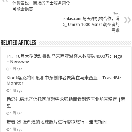
体警告说，商场的巴士服务禁令
可能会损害……
Next
ikhlas.com 与天课机构合作，满
足 Umrah 1000 Asnaf 朝圣者的
需求
Related Articles
F1、10月大型活动推动马来西亚游客人数突破4000万：Nga
– Newswav
1 周 ago
Klook客路将印度和中东创作者聚集在马来西亚 – TravelBiz
Monitor
1 周 ago
杨忠礼房地产信托因旅游需求强劲而看到酒店业前景稳定 |明
星
1 周 ago
带着 25 张辉煌的地球照片进行虚拟旅行 – 雅虎新闻
1 周 ago