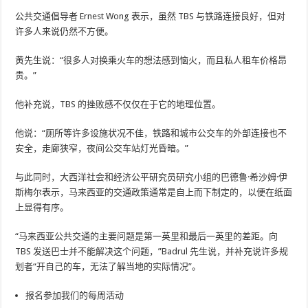
公共交通倡导者 Ernest Wong 表示，虽然 TBS 与铁路连接良好，但对
许多人来说仍然不方便。
黄先生说：“很多人对换乘火车的想法感到恼火，而且私人租车价格昂
贵。”
他补充说，TBS 的挫败感不仅仅在于它的地理位置。
他说：“厕所等许多设施状况不佳，铁路和城市公交车的外部连接也不
安全，走廊狭窄，夜间公交车站灯光昏暗。”
与此同时，大西洋社会和经济公平研究员研究小组的巴德鲁·希沙姆·伊
斯梅尔表示，马来西亚的交通政策通常是自上而下制定的，以便在纸面
上显得有序。
“马来西亚公共交通的主要问题是第一英里和最后一英里的差距。向
TBS 发送巴士并不能解决这个问题，”Badrul 先生说，并补充说许多规
划者“开自己的车，无法了解当地的实际情况”。
报名参加我们的每周活动