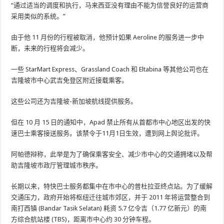
“通过适当的调度和执行，马来西亚没有理由不能为信誉良好的运营商
采用类似的系统。”
由于他 11 月份的行程被取消，他预计如果 Aeroline 的服务进一步中
断，未来的行程将会减少。
一些
StarMart Express、Grassland Coach 和 Eltabina 等其他公司也在
吉隆坡市中心武吉免登区附近接载乘客。
这些公司还为吉隆坡-新加坡航线提供服务。
但在 10 月 15 日的通知中，Apad 禁止所有从首都市中心地区出发的快
速巴士乘客接送服务。该禁令于11月1日生效，遭到网上舆论批评。
阿帕德辩称，此举是为了确保乘客安全、减少市中心的交通拥堵以及帮
助吉隆坡市政厅管理城市秩序。
长期以来，特快巴士服务都集中在市中心的普杜拉亚终点站。为了缓解
交通压力，政府开始将枢纽迁往城市郊区，并于 2011 年将运营整合到
南打西镇 (Bandar Tasik Selatan) 耗资 5.7 亿令吉（1.77 亿新元）的南
方综合航站楼 (TBS)，距离市中心约 30 分钟车程。