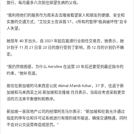
旅行，每月最多六次前往探望生病的父母。
“我利用他们的服务作为周末去吉隆坡看望家人和朋友的便捷、安全和
实惠的交通方式，”艾拉女士告诉我
ST，c
所有的暂停“极具破坏性”且令
人失望。
她现年 40 岁出头，自 2021 年起在能源行业担任交易员，她表示，她
计划于 11 月 21 日至 23 日的旅行受到了影响，而 12 月的计划仍不确
定。
“我仍然很困惑，为什么 Aeroline 在运营 23 年后还要受到最近指令的
约束，”她补充道。
居住在新加坡的马来西亚公民 Akmal Afandi Azhar，37 岁，往返于新
加坡和马来西亚之间
新加坡和吉隆坡
月月表示，当局应考虑采取更灵
活的方法来平衡便利和秩序。
新加坡一家房地产公司的经理阿克马尔表示：“新加坡和伦敦允许通过
指定的停车位和许可证系统进行有限的城市接送，确保交通畅通，同时
不会对公交运营商造成惩罚。”