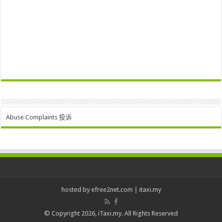
Abuse Complaints 投诉
hosted by
efree2net.com
|
itaxi.my
© Copyright 2026, iTaxi.my. All Rights Reserved