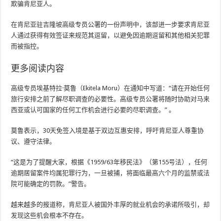
欺骗肯尼亚人。
在肯尼亚驻吉隆坡高级专员公署的一份声明中，该部进一步要求肯尼亚
人通过获得有效签证来规范其逗留，以避免因逾期逗留和其他相关犯罪
而被指控。
更多阅读内容
高级专员埃基特拉·莫鲁（Ekitela Moru）在通知中写道：“请在开始任何
旅行安排之前了解尽职调查的必要性。高级专员公署将随时协助对马来
西亚或认可国家的任何工作机会进行必要的尽职调查。” 。
莫鲁表示，30天免签入境是基于双边互惠安排，呼吁肯尼亚人尊重协
议、遵守法律。
“这是为了提醒大家，根据《1959/63年移民法》（第155号法），任何
逾期居留案件均属犯罪行为，一旦被捕，将面临最高六个月的监禁或法
院可能确定的罚款。”警告。
越来越多的报道称，肯尼亚人被国外丰厚的就业机会的承诺所吸引，却
发现这些机会根本不存在。