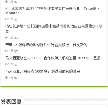
1 周 ago
Klook客路将印度和中东创作者聚集在马来西亚 – TravelBiz
Monitor
1 周 ago
杨忠礼房地产信托因旅游需求强劲而看到酒店业前景稳定 |明
星
1 周 ago
带着 25 张辉煌的地球照片进行虚拟旅行 – 雅虎新闻
1 周 ago
马来西亚航空与 JDT FC 合作伙伴关系续签至 2029 年 – 星报
1 周 ago
马来西亚开始筛查 5000 名计划返回缅甸的难民
1 周 ago
发表回复