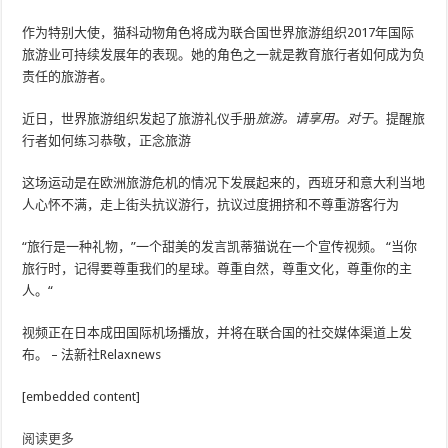
作为特别大使，猫科动物角色将成为联合国世界旅游组织2017年国际
旅游业可持续发展年的表现。她的角色之一就是教育旅行者如何成为负
责任的旅游者。
近日，世界旅游组织发起了旅游礼仪手册
旅游。请享用。对于
。提醒旅
行者如何练习恭敬，正念旅游
这场运动是在欧洲旅游危机的情况下发展起来的，西班牙和意大利当地
人心怀不满，走上街头抗议游行，抗议过度拥挤和不尊重游客行为
“旅行是一种礼物，”一个甜美的发言凯蒂猫说在一个宣传视频。 “当你
旅行时，记得要尊重我们的星球。尊重自然，尊重文化，尊重你的主
人。“
视频正在日本成田国际机场播放，并将在联合国的社交媒体渠道上发
布。 – 法新社Relaxnews
[embedded content]
阅读更多