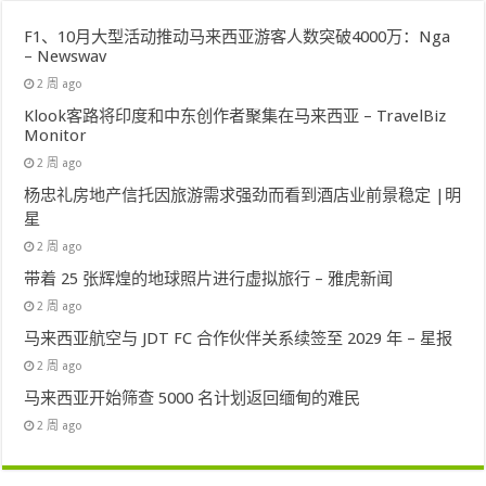
F1、10月大型活动推动马来西亚游客人数突破4000万：Nga
– Newswav
2 周 ago
Klook客路将印度和中东创作者聚集在马来西亚 – TravelBiz
Monitor
2 周 ago
杨忠礼房地产信托因旅游需求强劲而看到酒店业前景稳定 |明
星
2 周 ago
带着 25 张辉煌的地球照片进行虚拟旅行 – 雅虎新闻
2 周 ago
马来西亚航空与 JDT FC 合作伙伴关系续签至 2029 年 – 星报
2 周 ago
马来西亚开始筛查 5000 名计划返回缅甸的难民
2 周 ago