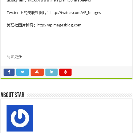
Instagram：https://www.instagram.com/apnews
Twitter 上的美联社图片：http://twitter.com/AP_Images
美联社图片博客：http://apimagesblog.com
阅读更多
About star