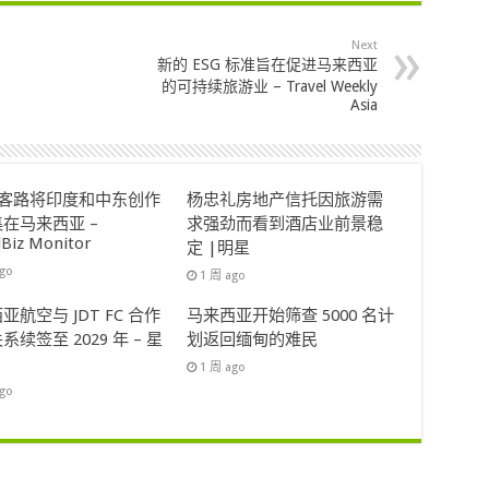
Next
新的 ESG 标准旨在促进马来西亚
的可持续旅游业 – Travel Weekly
Asia
ok客路将印度和中东创作
杨忠礼房地产信托因旅游需
在马来西亚 –
求强劲而看到酒店业前景稳
lBiz Monitor
定 |明星
ago
1 周 ago
亚航空与 JDT FC 合作
马来西亚开始筛查 5000 名计
系续签至 2029 年 – 星
划返回缅甸的难民
1 周 ago
ago