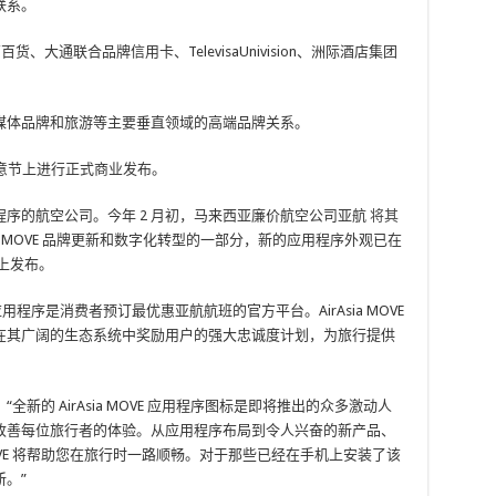
联系。
梅西百货、大通联合品牌信用卡、TelevisaUnivision、洲际酒店集团
媒体品牌和旅游等主要垂直领域的高端品牌关系。
国际创意节上进行正式商业发布。
序的航空公司。今年 2 月初，马来西亚廉价航空公司亚航
将其
 MOVE 品牌更新和数字化转型的一部分，新的应用程序外观已在
id）上发布。
 MOVE 应用程序是消费者预订最优惠亚航航班的官方平台。AirAsia MOVE
在其广阔的生态系统中奖励用户的强大忠诚度计划，为旅行提供
r 表示：“全新的 AirAsia MOVE 应用程序图标是即将推出的众多激动人
改善每位旅行者的体验。从应用程序布局到令人兴奋的新产品、
 MOVE 将帮助您在旅行时一路顺畅。对于那些已经在手机上安装了该
。”