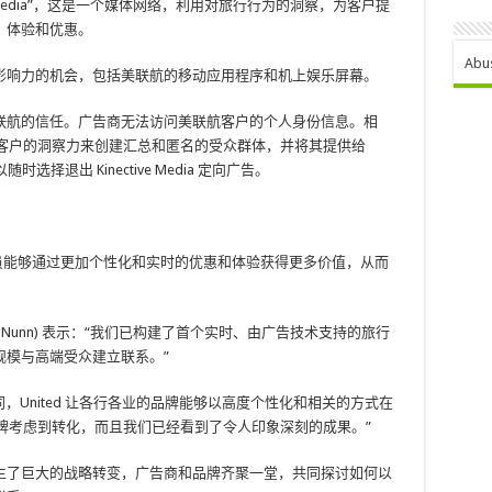
ve Media”，这是一个媒体网络，利用对旅行行为的洞察，为客户提
、体验和优惠。
Abu
影响力的机会，包括美联航的移动应用程序和机上娱乐屏幕。
联航的信任。广告商无法访问美联航客户的个人身份信息。相
及以上的美国客户的洞察力来创建汇总和匿名的受众群体，并将其提供给
随时选择退出 Kinective Media 定向广告。
us 会员能够通过更加个性化和实时的优惠和体验获得更多价值，从而
chard Nunn) 表示：“我们已构建了首个实时、由广告技术支持的旅行
规模与高端受众建立联系。”
同，United 让各行各业的品牌能够以高度个性化和相关的方式在
牌考虑到转化，而且我们已经看到了令人印象深刻的成果。”
生了巨大的战略转变，广告商和品牌齐聚一堂，共同探讨如何以