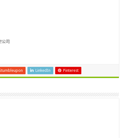
空公司
Stumbleupon
LinkedIn
Pinterest