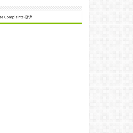
se Complaints 投诉