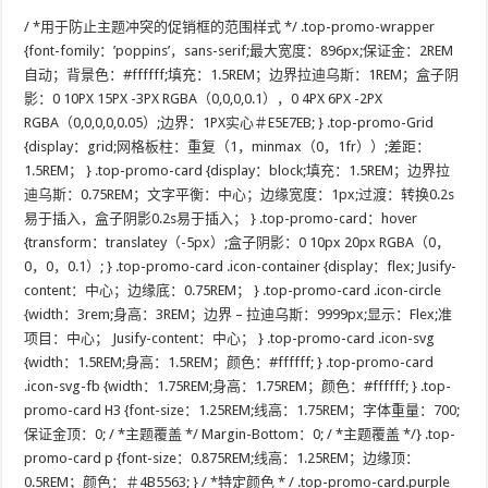
/ *用于防止主题冲突的促销框的范围样式 */ .top-promo-wrapper
{font-fomily：’poppins’，sans-serif;最大宽度：896px;保证金：2REM
自动；背景色：#ffffff;填充：1.5REM；边界拉迪乌斯：1REM；盒子阴
影：0 10PX 15PX -3PX RGBA（0,0,0,0.1），0 4PX 6PX -2PX
RGBA（0,0,0,0,0.05）;边界：1PX实心＃E5E7EB; } .top-promo-Grid
{display：grid;网格板柱：重复（1，minmax（0，1fr））;差距：
1.5REM； } .top-promo-card {display：block;填充：1.5REM；边界拉
迪乌斯：0.75REM；文字平衡：中心；边缘宽度：1px;过渡：转换0.2s
易于插入，盒子阴影0.2s易于插入； } .top-promo-card：hover
{transform：translatey（-5px）;盒子阴影：0 10px 20px RGBA（0，
0，0，0.1）; } .top-promo-card .icon-container {display：flex; Jusify-
content：中心；边缘底：0.75REM； } .top-promo-card .icon-circle
{width：3rem;身高：3REM；边界 – 拉迪乌斯：9999px;显示：Flex;准
项目：中心； Jusify-content：中心； } .top-promo-card .icon-svg
{width：1.5REM;身高：1.5REM；颜色：#ffffff; } .top-promo-card
.icon-svg-fb {width：1.75REM;身高：1.75REM；颜色：#ffffff; } .top-
promo-card H3 {font-size：1.25REM;线高：1.75REM；字体重量：700;
保证金顶：0; / *主题覆盖 */ Margin-Bottom：0; / *主题覆盖 */} .top-
promo-card p {font-size：0.875REM;线高：1.25REM；边缘顶：
0.5REM；颜色：＃4B5563; } / *特定颜色 * / .top-promo-card.purple