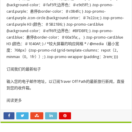
{background-color：＃faf5ff;边界色：＃e9d5ff; } .top-promo-
card.purple：悬停{border-color：＃c084fc; } .top-promo-
card.purple .icon-circle {background-cirtor：＃7e22ce; } .top-promo-
card.purple H3 {颜色：＃5B21B6; } .top-promo-card.blue
{background-color：＃eff6ff;边界色：#BFDBFE; } .top-promo-
card.blue：悬停{border-color：＃60a5fa; 。 } .top-promo-card.blue
H3 {颜色：＃1E40AF; } / *较大屏幕的响应网格 * / @media（最小宽
度：768px）{.top-promo-rid {grid-template-columns：repot（2，
minmax（0，1fr））; } .top-promo-wrapper {padding：2rem; }}}
订阅我们的最新帖子
输入您的电子邮件地址，以订阅Traver Off Path的最新旅行新闻，直接
到您的收件箱。
阅读更多