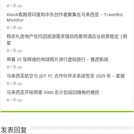
1 周 ago
Klook客路将印度和中东创作者聚集在马来西亚 – TravelBiz
Monitor
1 周 ago
杨忠礼房地产信托因旅游需求强劲而看到酒店业前景稳定 |明
星
1 周 ago
带着 25 张辉煌的地球照片进行虚拟旅行 – 雅虎新闻
1 周 ago
马来西亚航空与 JDT FC 合作伙伴关系续签至 2029 年 – 星报
1 周 ago
马来西亚开始筛查 5000 名计划返回缅甸的难民
1 周 ago
发表回复