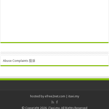
Abuse Complaints 投诉
hosted by
efree2net.com
|
itaxi.my
© Copyright 2026, iTaxi.my. All Rights Reserved