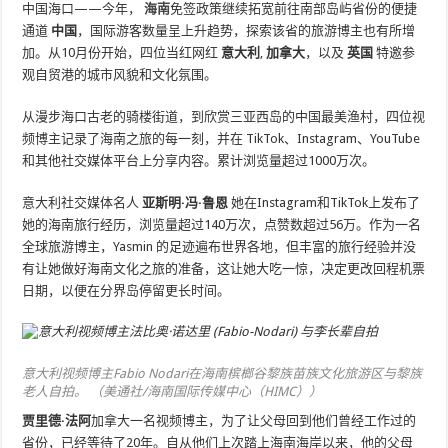
中国海口——今年，
海南
免签政策继续拓宽前往南部岛屿省份的便捷
通道
中国
，国际游客数量呈上升趋势，探索该省的旅游博主也有所增
加。从10月份开始，四位当红网红
意大利
,
加拿大
，以及
英国
特邀参
观自贸港的城市风貌和文化氛围。
从漫步海口古老的骑楼街道，到欣赏三亚西岛的中国最美渔村，四位视
频博主记录了海南之旅的每一刻，并在 TikTok、Instagram、YouTube
和其他社交媒体平台上分享内容。累计浏览量超过1000万次。
意大利社交媒体名人
亚斯明·冯·鲁恩
她在Instagram和TikTok上发布了
她的海南旅行经历，浏览量超过140万次，点赞数超过56万。作为一名
全球旅游博主，Yasmin 的足迹遍布世界各地，但丰富的旅行经验并没​​
有让她做好海南文化之旅的准备，这让她大吃一惊，决定更改回程机票
日期，以便在分界岛停留更长时间。
意大利视频博主Fabio Nodari在海南槟榔谷黎族苗族文化旅游区与黎族
老人自拍。 （美通社/海南国际传媒中心（HIMC））
贾里德·法阿
加拿大一名视频博主，为了让父母回到他们曾经工作过的
省份，已经等待了20年。自从他们上次踏上海南海岸以来，他的父母