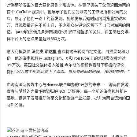
对海南所发生的巨大变化感到非常震惊。在贾里德关于父母返回海南的
首个 YouTube 视频中，他展示了他们回到以前的工作场所和公寓的反
应，展示了他们一路上的新发现。视频发布后短时间内浏览量突破20
万，且观看量还在不断上升，不少观众在评论区留下了自己对海南的回
忆。 Jared的其他几条海南视频也引起了相当多的关注，在国际社交媒
体平台上的总点击量超过660万次。
意大利摄影师
法比奥·诺达里
喜欢将镜头转向当地文化、自然景观和习
俗。他的海南视频在 Instagram、X 和 YouTube 上的总观看次数超过
35 万次。英国社交媒体名人哈维·查尔斯的视频也吸引了积极的评论，
例如“
因为这个视频我爱上了海南。当我有时间的时候，我绝对想去。”
由海南国际传媒中心与Hinews联合举办的“开放的未来——海南自贸港
青春与梦想的力量”网络活动引起广泛好评，每一个新的海岛视频都在
落地，促进了发展推动海南文化和旅游产业发展，提升海南自贸港的国
际知名度。