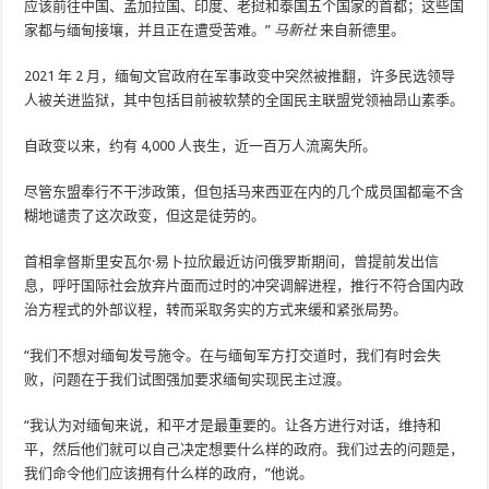
应该前往中国、孟加拉国、印度、老挝和泰国五个国家的首都；这些国
家都与缅甸接壤，并且正在遭受苦难。”
马新社
来自新德里。
2021 年 2 月，缅甸文官政府在军事政变中突然被推翻，许多民选领导
人被关进监狱，其中包括目前被软禁的全国民主联盟党领袖昂山素季。
自政变以来，约有 4,000 人丧生，近一百万人流离失所。
尽管东盟奉行不干涉政策，但包括马来西亚在内的几个成员国都毫不含
糊地谴责了这次政变，但这是徒劳的。
首相拿督斯里安瓦尔·易卜拉欣最近访问俄罗斯期间，曾提前发出信
息，呼吁国际社会放弃片面而过时的冲突调解进程，推行不符合国内政
治方程式的外部议程，转而采取务实的方式来缓和紧张局势。
“我们不想对缅甸发号施令。在与缅甸军方打交道时，我们有时会失
败，问题在于我们试图强加要求缅甸实现民主过渡。
“我认为对缅甸来说，和平才是最重要的。让各方进行对话，维持和
平，然后他们就可以自己决定想要什么样的政府。我们过去的问题是，
我们命令他们应该拥有什么样的政府，”他说。