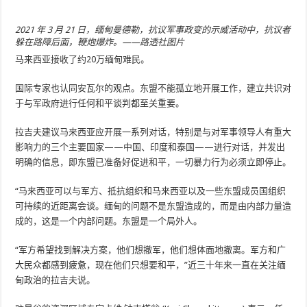
2021 年 3 月 21 日，缅甸曼德勒，抗议军事政变的示威活动中，抗议者
躲在路障后面，鞭炮爆炸。——路透社图片
马来西亚接收了约20万缅甸难民。
国际专家也认同安瓦尔的观点。东盟不能孤立地开展工作，建立共识对
于与军政府进行任何和平谈判都至关重要。
拉吉夫建议马来西亚应开展一系列对话，特别是与对军事领导人有重大
影响力的三个主要国家——中国、印度和泰国——进行对话，并发出
明确的信息，即东盟已准备好促进和平，一切暴力行为必须立即停止。
“马来西亚可以与军方、抵抗组织和马来西亚以及一些东盟成员国组织
可持续的近距离会谈。缅甸的问题不是东盟造成的，而是由内部力量造
成的，这是一个内部问题。东盟是一个局外人。
“军方希望找到解决方案，他们想撤军，他们想体面地撤离。军方和广
大民众都感到疲惫，现在他们只想要和平，”近三十年来一直在关注缅
甸政治的拉吉夫说。