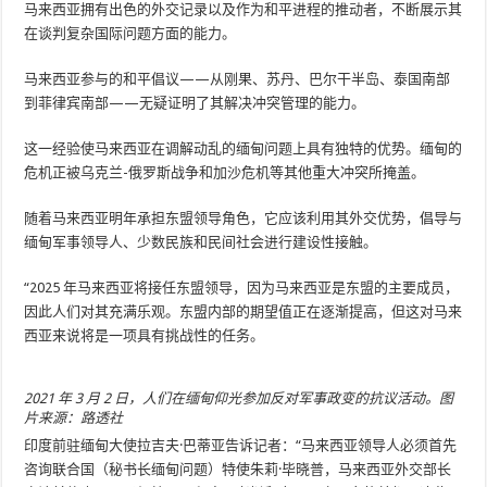
马来西亚拥有出色的外交记录以及作为和平进程的推动者，不断展示其
在谈判复杂国际问题方面的能力。
马来西亚参与的和平倡议——从刚果、苏丹、巴尔干半岛、泰国南部
到菲律宾南部——无疑证明了其解决冲突管理的能力。
这一经验使马来西亚在调解动乱的缅甸问题上具有独特的优势。缅甸的
危机正被乌克兰-俄罗斯战争和加沙危机等其他重大冲突所掩盖。
随着马来西亚明年承担东盟领导角色，它应该利用其外交优势，倡导与
缅甸军事领导人、少数民族和民间社会进行建设性接触。
“2025 年马来西亚将接任东盟领导，因为马来西亚是东盟的主要成员，
因此人们对其充满乐观。东盟内部的期望值正在逐渐提高，但这对马来
西亚来说将是一项具有挑战性的任务。
2021 年 3 月 2 日，人们在缅甸仰光参加反对军事政变的抗议活动。图
片来源：路透社
印度前驻缅甸大使拉吉夫·巴蒂亚告诉记者：“马来西亚领导人必须首先
咨询联合国（秘书长缅甸问题）特使朱莉·毕晓普，马来西亚外交部长