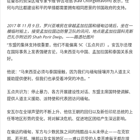
驻曼谷的资深区域专家卡维·钟吉塔翁 (Kavi Chongkittavorn) 表示，任
何与内比都建设和平的举措都需要拥有相同愿景的邻国政府的支持。
2017 年 11 月 9 日，罗兴亚难民在穿越孟加拉国和缅甸边境后，坐​​在一
艘临时船上，接受孟加拉国边防警卫队的讯问，地点是孟加拉国科克斯
巴扎尔附近的 Shah Porir Dwip。——路透社图片
“东盟的集体支持很重要，他们不能偏离 5C（五点共识）。安瓦尔总理
在国际事务上发表强硬言论，马来西亚与中国、孟加拉国和泰国关系良
好。
他说：“马来西亚必须与泰国接触，因为我们与缅甸接壤并为人道主义
援助提供便利，但我们也承受着冲突的冲击。”
五点共识为：停止暴力、各方开展建设性对话、东盟主席国特使调解、
提供人道主义援助、派特使和代表团访问缅甸。
安瓦尔在全球声望的不断上升、他信王朝的回归以及新任印尼总统的上
任等地区形势的变化，将对解决危机、促进地区团结产生深远影响。
在偏远的缅甸，军方与少数民族之间的残酷战斗从未停止——在克钦
邦、若开邦、掸邦以及实皆地区——难以忍受的人类苦难每天都在增