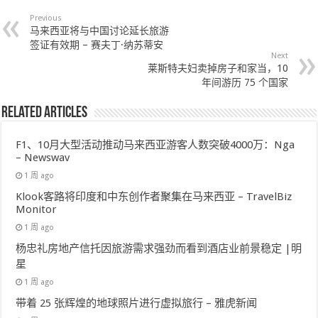
Previous
马来西亚将与中国讨论延长旅游
签证有效期 – 赛夫丁·纳苏蒂安
Next
莱斯特夫妇卖掉房子和家当，10
年间游历 75 个国家
Related Articles
F1、10月大型活动推动马来西亚游客人数突破4000万：Nga
– Newswav
1 周 ago
Klook客路将印度和中东创作者聚集在马来西亚 – TravelBiz
Monitor
1 周 ago
杨忠礼房地产信托因旅游需求强劲而看到酒店业前景稳定 |明
星
1 周 ago
带着 25 张辉煌的地球照片进行虚拟旅行 – 雅虎新闻