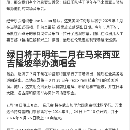
段，那么我们有个消息要告诉您：绿日乐队将于明年在马来西亚吉隆坡
举办他们的首场音乐会。
经音乐会组织者 Live Nation 确认，这支美国传奇乐队将于 2​​025 年 2 月
在当地正式亮相，作为其最新
救世主之旅
演出日期。今年 5 月下旬，
乐队在西班牙的蒙特戈佐音乐节上拉开了巡演序幕，随后在欧洲几大主
要首都（包括巴黎和米兰）停留，最后在伦敦温布利球场结束巡演。
绿日将于明年二月在马来西亚
吉隆坡举办演唱会
随后，巡演于 7 月下旬在华盛顿特区举行了首场演出，随后在全美各地
巡回演出。圣地亚哥将于 9 月 28 日在 Petco Park 结束他们的美国巡
演。随后，这支朋克摇滚乐队将前往迪拜、雅加达和吉隆坡，并在日本
大阪、名古屋和横滨举办另外四场音乐会。
2 月 18 日晚上 8 点，
音乐会
将在武吉加里尔国家曲棍球场举行。万事
达卡持有者的门票预售将于 2024 年 9 月 24 日上午 10 点开始，并于
2024 年 9 月 26 日晚上 10 点结束。