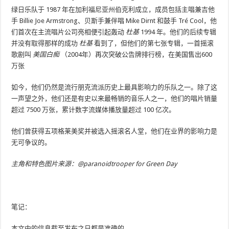
绿日乐队于 1987 年在加利福尼亚州伯克利成立，成员包括主唱兼吉他
手 Billie Joe Armstrong、贝斯手兼伴唱 Mike Dirnt 和鼓手 Tré Cool，他
们首次在主流唱片公司亮相便引起轰动
杜基
1994 年。他们的后续专辑
并没有取得那样的成功
杜基
看到了，但他们的第七张专辑，一首摇滚
歌剧叫
美国白痴
（2004年）再次突破公告牌排行榜，在美国售出600
万张
如今，他们仍然是流行朋克流派历史上最具影响力的乐队之一。除了这
一声望之外，他们还是有史以来最畅销的音乐人之一，他们的唱片销量
超过 7500 万张，累计数字流媒体播放量超过 100 亿次。
他们曾获得五项格莱美奖并被选入摇滚名人堂，他们在业界的影响力是
无可争议的。
主角和特色图片来源：@paranoidtrooper for Green Day
笔记：
本文中的信息截至发布之日都是准确的。