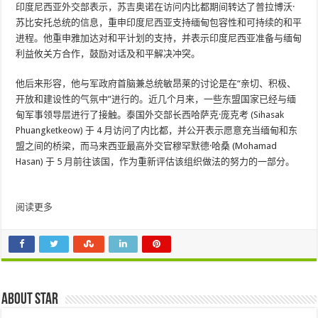
印度尼西亚外交部表示，苏吉奥诺在访问内比都期间转达了普拉博沃·
苏比安托总统的信息，重申印度尼西亚支持缅甸包容性和可持续的和平
进程。他重申雅加达对和平计划的支持，并表示印度尼西亚准备与缅甸
利益攸关方合作，鼓励对话及和平解决冲突。
他后来形容，他与军政府首脑兼总统敏昂莱的讨论是在“亲切、积极、
开放和建设性的气氛中”进行的。近几个月来，一些东盟国家已经与缅
甸军事领导层进行了接触。泰国外交部长西哈萨克·庞克考 (Sihasak
Phuangketkeow) 于 4 月访问了内比都，并公开表示愿意充当缅甸和东
盟之间的桥梁，而马来西亚最高外交官穆罕默德·哈桑 (Mohamad
Hasan) 于 5 月前往该国，作为重新评估该组织做法的努力的一部分。
阅读更多
About star