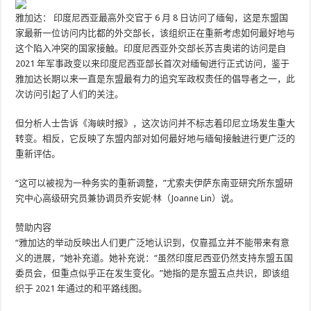
雅加达：
印度尼西亚最高外交官于 6 月 8 日访问了缅甸，这是东盟国
家最新一位访问内比都的外交部长，该组织正在重新考虑如何最好地与
这个陷入冲突的国家接触。印度尼西亚外交部长苏吉奥诺的访问是自
2021 年军事政变以来印度尼西亚部长首次对缅甸进行正式访问，鉴于
雅加达长期以来一直是东盟最有力的追究军政权责任的倡导者之一，此
次访问引起了人们的关注。
但分析人士告诉《海峡时报》，这次访问并不标志着印尼立场发生重大
转变。相反，它反映了东盟内部对如何最好地与缅甸接触进行更广泛的
重新评估。
“这可以被视为一种务实的重新调整，”尤索夫伊萨东南亚研究所东盟研
究中心高级研究员兼协调员乔安妮·林（Joanne Lin）说。
赞助内容
“雅加达的举动反映出人们更广泛地认识到，仅靠孤立并不能带来有意
义的进展，”她补充道。她补充说：“虽然印度尼西亚仍然支持东盟五国
委员会，但重点似乎正在发生变化。”她指的是东盟五点共识，即该组
织于 2021 年通过的和平路线图。