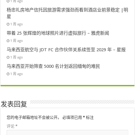
1 周 ago
杨忠礼房地产信托因旅游需求强劲而看到酒店业前景稳定 |明
星
1 周 ago
带着 25 张辉煌的地球照片进行虚拟旅行 – 雅虎新闻
1 周 ago
马来西亚航空与 JDT FC 合作伙伴关系续签至 2029 年 – 星报
1 周 ago
马来西亚开始筛查 5000 名计划返回缅甸的难民
1 周 ago
发表回复
您的电子邮箱地址不会被公开。
必填项已用
*
标注
评论
*