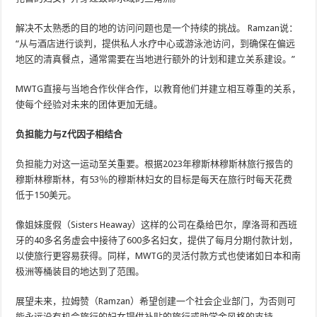
解决不太熟悉的目的地的访问问题也是一个持续的挑战。 Ramzan说：
“从与酒店进行谈判，提供私人水疗中心或游泳池访问，到确保在偏远
地区的清真餐点，通常需要在当地进行额外的计划和建立关系建设。”
MWTG直接与当地合作伙伴合作，以教育他们并建立相互尊重的关系，
使每个经验对未来的团体更加无缝。
负担能力与Z代因子相结合
负担能力对这一运动至关重要。根据2023年穆斯林穆斯林旅行报告的
穆斯林穆斯林，有53％的穆斯林妇女的目标是每天在旅行时每天花费
低于150美元。
像姐妹度假（Sisters Heaway）这样的公司在桑给巴尔，摩洛哥和西班
牙的40多名务虚会中接待了600多名妇女，提供了每月分期付款计划，
以使旅行更容易获得。同样，MWTG的灵活付款方式也使诸如日本和南
极洲等桶装目的地达到了范围。
展望未来，拉姆赞（Ramzan）希望创建一个社会企业部门，为否则可
能永远没有机会旅行的妇女提供补贴的旅行或助学金风格的支持。