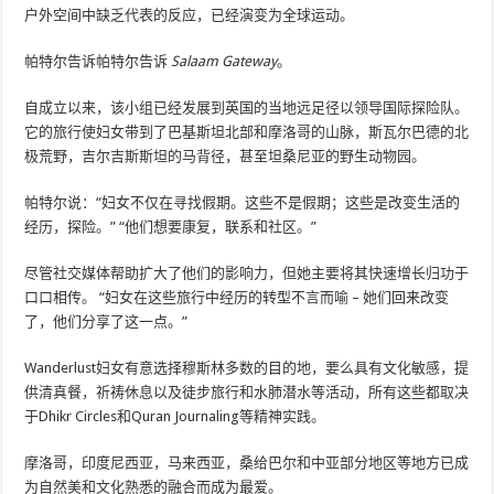
户外空间中缺乏代表的反应，已经演变为全球运动。
帕特尔告诉帕特尔告诉
Salaam Gateway
。
自成立以来，该小组已经发展到英国的当地远足径以领导国际探险队。
它的旅行使妇女带到了巴基斯坦北部和摩洛哥的山脉，斯瓦尔巴德的北
极荒野，吉尔吉斯斯坦的马背径，甚至坦桑尼亚的野生动物园。
帕特尔说：“妇女不仅在寻找假期。这些不是假期；这些是改变生活的
经历，探险。” “他们想要康复，联系和社区。”
尽管社交媒体帮助扩大了他们的影响力，但她主要将其快速增长归功于
口口相传。 “妇女在这些旅行中经历的转型不言而喻 – 她们回来改变
了，他们分享了这一点。”
Wanderlust妇女有意选择穆斯林多数的目的地，要么具有文化敏感，提
供清真餐，祈祷休息以及徒步旅行和水肺潜水等活动，所有这些都取决
于Dhikr Circles和Quran Journaling等精神实践。
摩洛哥，印度尼西亚，马来西亚，桑给巴尔和中亚部分地区等地方已成
为自然美和文化熟悉的融合而成为最爱。