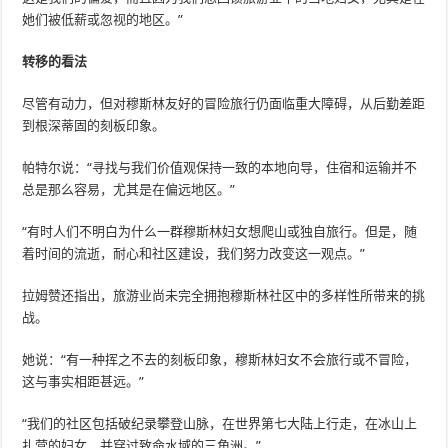
她们被低薪或忽视的地区。”
转移的看法
尽管有动力，但对穆斯林友好的冒险旅行仍面临重大障碍，从后勤差距
到根深蒂固的刻板印象。
帕特尔说：“寻找与我们价值观保持一致的本地向导，住宿和运输并不
总是那么容易，尤其是在偏远地区。”
“有时人们不明白为什么一群穆斯林妇女想爬山或独自旅行。但是，随
着时间的流逝，耐心和社区建设，我们努力改变这一观点。”
拉姆赞还指出，旅游业尚未完全拥抱穆斯林社区中的多样性所带来的挑
战。
她说：“有一种挥之不去的刻板印象，穆斯林妇女不会旅行或不冒险，
这与事实相距甚远。”
“我们的社区包括破纪录攀登山脉，在世界第七大陆上行走，在冰山上
扎营的妇女，并穿过致命水域的三角洲。”