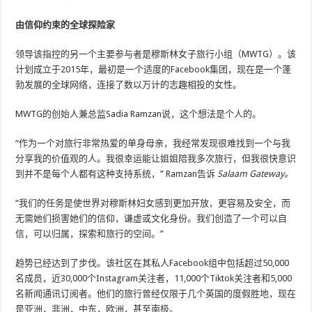
由信仰约束的全球探险家
领导该指控的另一个主要参与者是穆斯林女子旅行小组（MWTG）。该
计划成立于2015年，最初是一个适度的Facebook集团，现在是一个蓬
勃发展的全球网络，连接了数以万计的志趣相投的女性。
MWTG的创始人兼总监Sadia Ramzan说，这个想法是个人的。
“作为一个对旅行非常热爱的单身母亲，我经常发现很难找到一个与我
分享我的价值观的人。我很幸运能让姐姐陪我多次旅行，但我很快意识
到并不是每个人都有这种支持系统，” Ramzan告诉
Salaam Gateway。
“我们的任务是使世界对穆斯林妇女感到更加开放，更容易及安全，而
无需她们损害她们的信仰，谦虚或文化身份。我们创造了一个可以自
信，可以归属，探索和旅行的空间。”
趋势已经达到了步伐。该社区在其私人Facebook组中包括超过50,000
名成员，近30,000个Instagram关注者，11,000个Tiktok关注者和5,000
名新闻通讯订阅者。他们的旅行曾经仅限于几个英国的度假胜地，现在
是亚洲，非洲，中东，欧洲，甚至南极。