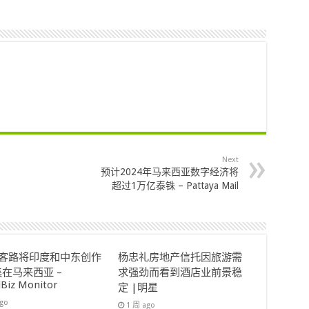
Next
预计2024年马来西亚数字经济将
超过1万亿泰铢 – Pattaya Mail
ok客路将印度和中东创作
杨忠礼房地产信托因旅游需
在马来西亚 –
求强劲而看到酒店业前景稳
lBiz Monitor
定 |明星
ago
1 周 ago