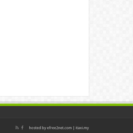
hosted by
efree2net.com
|
itaxi.my