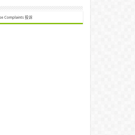
se Complaints 投诉