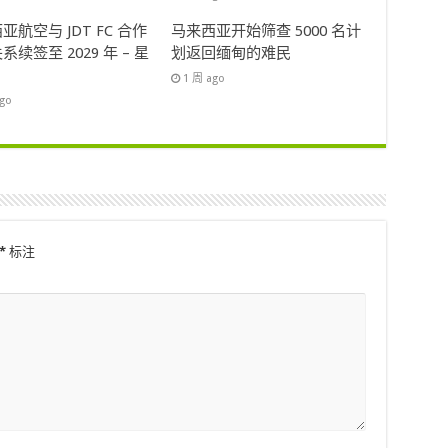
亚航空与 JDT FC 合作
马来西亚开始筛查 5000 名计
系续签至 2029 年 – 星
划返回缅甸的难民
1 周 ago
ago
*
标注