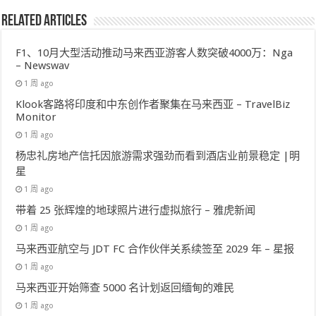
Related Articles
F1、10月大型活动推动马来西亚游客人数突破4000万：Nga
– Newswav
1 周 ago
Klook客路将印度和中东创作者聚集在马来西亚 – TravelBiz
Monitor
1 周 ago
杨忠礼房地产信托因旅游需求强劲而看到酒店业前景稳定 |明
星
1 周 ago
带着 25 张辉煌的地球照片进行虚拟旅行 – 雅虎新闻
1 周 ago
马来西亚航空与 JDT FC 合作伙伴关系续签至 2029 年 – 星报
1 周 ago
马来西亚开始筛查 5000 名计划返回缅甸的难民
1 周 ago