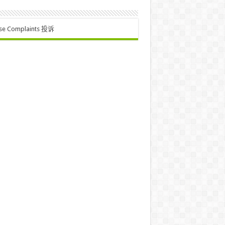
se Complaints 投诉