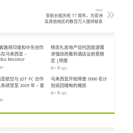
Next
亚航长程庆祝 17 周年，为亚洲
及其他地区的数百万人提供联系
ok客路将印度和中东创作
杨忠礼房地产信托因旅游需
在马来西亚 –
求强劲而看到酒店业前景稳
lBiz Monitor
定 |明星
ago
1 周 ago
亚航空与 JDT FC 合作
马来西亚开始筛查 5000 名计
系续签至 2029 年 – 星
划返回缅甸的难民
1 周 ago
ago