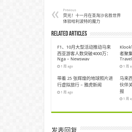
Previous
荧光！十一月在圣淘沙名胜世界
体验哈利波特的魔力
Related Articles
F1、10月大型活动推动马来
Klo
西亚游客人数突破4000万：
者聚集
Nga – Newswav
Trave
1 周 ago
1 周 
带着 25 张辉煌的地球照片进
马来西
行虚拟旅行 – 雅虎新闻
伙伴关
报
1 周 ago
1 周 
发表回复