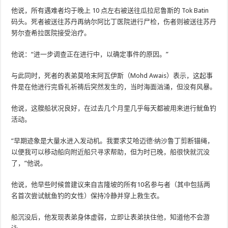
他说，所有遇难者均于晚上 10 点左右被送往瓜拉尼鲁斯的 Tok Batin
码头。死者被送往苏丹再纳尔阿比丁医院进行尸检，伤者则被送往苏丹
努尔查希拉医院接受治疗。
他说：“进一步调查正在进行中，以确定事件的原因。”
与此同时，死者的表弟莫哈末阿瓦伊斯（Mohd Awais）表示，这起事
件是在他进行完昏礼祈祷后突然发生的，当时海面汹涌，但没有风暴。
他说，这艘船状况良好，在过去几个月里几乎每天都被用来进行鱿鱼钓
活动。
“早期迹象是大量水进入发动机。我要求艾哈迈德·纳沙鲁丁剪断锚绳，
以便我可以移动船向附近船只寻求帮助，但为时已晚，船很快就沉没
了，”他说。
他说，他早些时候曾建议来自吉隆坡的所有10名参与者（其中包括两
名首次尝试鱿鱼钓的女性）保持冷静并穿上救生衣。
船沉没后，他发现表弟身体虚弱，立即让表弟扶住他，知道他不会游