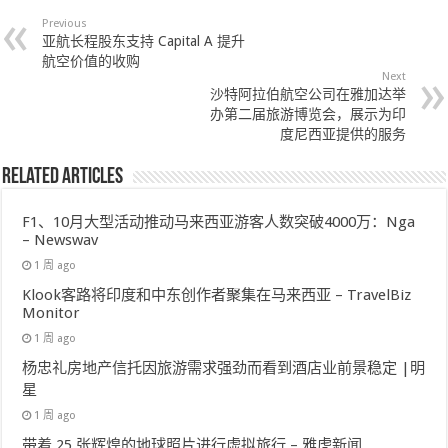
Previous
亚航长程股东支持 Capital A 提升
航空价值的收购
Next
沙特阿拉伯航空公司在雅加达举
办第二届旅游博览会，展示为印
度尼西亚提供的服务
Related Articles
F1、10月大型活动推动马来西亚游客人数突破4000万：Nga
– Newswav
1 周 ago
Klook客路将印度和中东创作者聚集在马来西亚 – TravelBiz
Monitor
1 周 ago
杨忠礼房地产信托因旅游需求强劲而看到酒店业前景稳定 |明
星
1 周 ago
带着 25 张辉煌的地球照片进行虚拟旅行 – 雅虎新闻