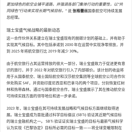
更加绿色的航空业铺平道路，并强调各部门集体行动的重要性，以“共
同绿色”行动来实现长期气候目标，
“ 说
张格蕾丝
国泰航空可持续发展
总经理。
瑞士宝盛气候战略的最新动态
这一合作伙伴关系建立在瑞士宝盛现有的脱碳计划的基础上，并有助于
实现其气候目标。其中包括承诺到 2030 年在运营中实现净零排放，并
到 2025 年将航空旅行比 2019 年减少 30%。
由于航空旅行占其运营排放的很大一部分，瑞士宝盛致力于促进更有意
识的旅行，并于 2022 年对航空旅行引入了内部碳价。该计划的收益将
用于从国泰航空、瑞士国际航空和汉莎航空集团等全球航空公司合作伙
伴处购买 SAF，并资助印度尼西亚和巴拿马的两个项目，分别恢复红树
林和热带森林。通过与国泰航空合作，瑞士宝盛展示了其在推动航空业
可持续实践方面的领导地位和进一步承诺。
2023 年，瑞士宝盛在其可持续发展战略和气候目标方面继续取得进
展。瑞士宝盛成为首批通过科学目标倡议 (SBTi) 验证其近期气候目标
的瑞士金融机构之一。 SBTi 验证证实瑞士宝盛的目标与最新气候科学
认为实现《巴黎协定》目标所必需的目标一致——将全球变暖限制在