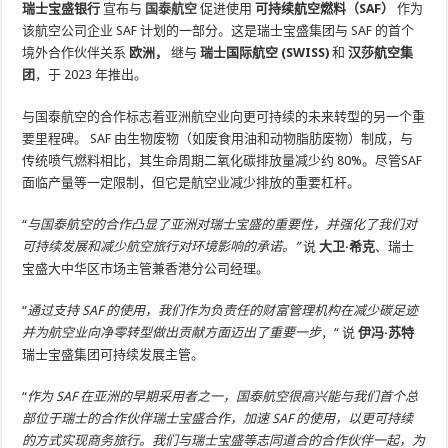
瑞士宝盛银行
宣布与
国泰航空
促进使用
可持续航空燃料（SAF）
作为
该航空公司企业 SAF 计划的一部分。这是瑞士宝盛集团与 SAF 的首个
境外合作伙伴关系
欧洲，
继与
瑞士国际航空 (SWISS)
和
汉莎航空集
团
，于 2023 年推出。
与国泰航空的合作标志着亚洲航空业向更可持续的未来转型的另一个重
要里程碑。 SAF 由生物废物（如废食用油和动物脂肪废物）制成，与
传统喷气燃料相比，其生命周期二氧化碳排放量减少约 80%。尽管SAF
面临产量等一定限制，但它是航空业减少排放的重要杠杆。
“
与国泰航空的合作凸显了亚洲对瑞士宝盛的重要性，并强化了我们对
可持续发展和减少航空旅行对环境影响的承诺。”
说
大卫·希克
、瑞士
宝盛大中华区市场主管兼香港分公司经理。
“
通过支持 SAF 的使用，我们作为负责任的财富管理机构在减少碳足迹
并为航空业向净零转型做出贡献方面迈出了重要一步
，“ 说
伊冯·苏特
瑞士宝盛集团可持续发展主管。
“
作为 SAF 在亚洲的早期采用者之一，国泰航空很高兴能与我们首个总
部位于瑞士的合作伙伴瑞士宝盛合作，加速 SAF 的使用，以更可持续
的方式实现商务旅行。我们与瑞士宝盛等志同道合的合作伙伴一起，为