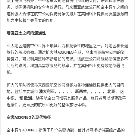
除了提供飞机外，空中客车公司还将提供持续的支持，培训和维护服
务，以确保机队的安全有效运行。马来西亚航空公司和空中客车之间的
这种强大合作在航空公司保持竞争优势并在其网络上提供高质量服务的
能力中起着至关重要的作用。
增强亚太之间的连通性
亚太地区是航空中世界上最具活力和竞争性的地区之一，对地区和长途
旅行的需求强劲。通过扩大其A330NEO车队，马来西亚航空公司的姿
势良好，可以利用这种不断增长的需求。该航空公司将能够提供更多不
间断的路线，增加高需求服务的频率，并在其网络上更有效地部署飞
机。
扩大的车队将使马来西亚航空公司能够为各种连通性提供更大的目的
地，包括主要城市
澳大利亚
，，，，，
新西兰
，，，，，
北亚
， 这
中东
， 和
欧洲
。随着航空公司增强其服务产品，旅行者可以期望改善
连接性，更直接的航班和更好的整体旅行体验。
空客A330NEO的现代特征
空中客车A330NEO提供了几个关键功能，使其对寻求提供高级产品的