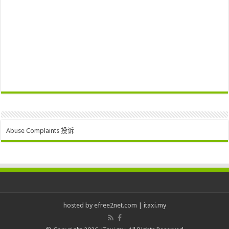
Abuse Complaints 投诉
hosted by
efree2net.com
|
itaxi.my