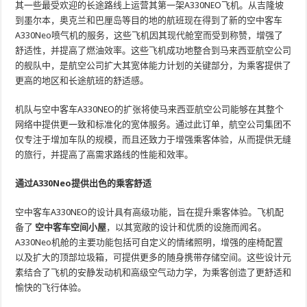
其一些最受欢迎的长途路线上运营其第一架A330NEO飞机。从吉隆坡
到墨尔本，奥克兰和巴厘岛等目的地的航班现在得到了新的空中客车
A330Neo喷气机的服务，这些飞机因其现代舱室而受到称赞，增强了
舒适性，并提高了燃油效率。这些飞机成功地整合到马来西亚航空公司
的舰队中，是航空公司扩大其宽体能力计划的关键部分，为乘客提供了
更高的地区和长途航班的舒适感。
机队与空中客车A330NEO的扩张将使马来西亚航空公司能够在其整个
网络中提供更一致和标准化的宽体服务。通过此订单，航空公司集团不
仅专注于增加车队的规模，而且还致力于增强乘客体验，从而提供无缝
的旅行，并提高了高需求路线的性能和效率。
通过A330Neo提供出色的乘客舒适
空中客车A330NEO的设计具有高级功能，旨在提升乘客体验。飞机配
备了
空中客车空间小屋
，以其宽敞的设计和优质的设施而闻名。
A330Neo机舱的主要功能包括可自定义的情绪照明，增强的座椅配置
以及扩大的顶部垃圾箱，可提供更多的随身携带存储空间。这些设计元
素结合了飞机的安静发动机和高级空气动力学，为乘客创造了更舒适和
愉快的飞行体验。