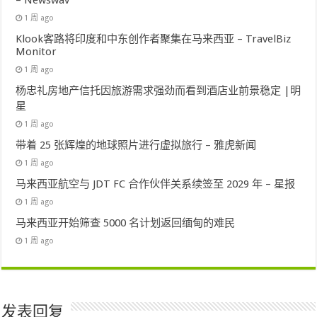
– Newswav
1 周 ago
Klook客路将印度和中东创作者聚集在马来西亚 – TravelBiz
Monitor
1 周 ago
杨忠礼房地产信托因旅游需求强劲而看到酒店业前景稳定 |明
星
1 周 ago
带着 25 张辉煌的地球照片进行虚拟旅行 – 雅虎新闻
1 周 ago
马来西亚航空与 JDT FC 合作伙伴关系续签至 2029 年 – 星报
1 周 ago
马来西亚开始筛查 5000 名计划返回缅甸的难民
1 周 ago
发表回复