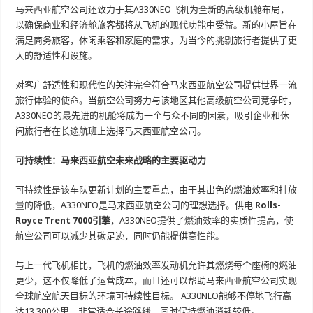
马来西亚航空公司还致力于其A330NEO飞机为全新的高级机舱布局，
以确保商业和经济舱旅客都将从飞机的现代功能中受益。新的小屋旨在
满足商务旅客，休闲乘客和家庭的需求，为当今的挑剔旅行者提供了更
大的舒适性和设施。
对客户舒适性和现代性的关注完全符合马来西亚航空公司提供世界一流
旅行体验的使命。当航空公司努力与该地区其他高级航空公司竞争时，
A330NEO的最先进的机舱将成为一个与众不同的因素，吸引企业和休
闲旅行者在长途航班上选择马来西亚航空公司。
可持续性：马来西亚航空未来战略的主要驱动力
可持续性是该车队更新计划的主要重点，由于其出色的燃油效率和排放
量的降低，A330NEO是马来西亚航空公司的理想选择。供电
Rolls-
Royce Trent 7000引擎
，A330NEO提供了燃油效率的实质性提高，使
航空公司可以减少其碳足迹，同时仍能提供高性能。
与上一代飞机相比，飞机的燃油效率发动机允许其燃烧每个座椅的燃油
更少，这不仅降低了运营成本，而且还可以帮助马来西亚航空公司实现
全球航空航天目标的环境可持续性目标。 A330NEO能够不停地飞行高
达13,300公里，非常适合长途路线，同时保持燃油消耗较低。