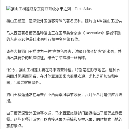
猫山王榴莲，是深受外国游客青睐的著名品种。照片由 MK 猫山王提供
马来西亚著名榴莲品种猫山王在国际美食杂志《TasteAtlas》读者评选
的东南亚26种最佳水果排行榜中名列第19位。
该杂志将猫山王描述为一种“亮黄色果肉，浓稠且像蛋奶冻”的水果，并
指出其复杂的风味特征，结合了甜味和一丝苦味。
“如今，猫山王榴莲主要在马来西亚种植，特别是在彭亨地区。这种水
果因其优质而闻名，在其他亚洲国家也很受欢迎，尤其是新加坡和中
国，”
味觉图集
额外。
猫山王榴莲通常在马来西亚西南季风季节收获，六月至八月是供应高峰
期。
由于榴莲深受外国游客欢迎，马来西亚旅游部门最近推出了榴莲旅游套
餐。这些套餐让游客可以直接从果园采摘和品尝水果，同时探索当地的
旅游景点。