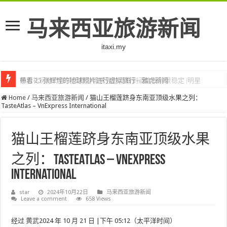
马来西亚旅游新闻
itaxi.my
杨忠礼房地产信托因旅游需求强劲而看到酒店业前景稳定 |明星
带着 25 张辉煌的地球照片进行虚拟旅行 – 雅虎新闻
Home
/
马来西亚旅游新闻
/
猫山王榴莲跻身东南亚顶级水果之列：
TasteAtlas – VnExpress International
猫山王榴莲跻身东南亚顶级水果
之列：TasteAtlas – VnExpress
International
star
2024年10月22日
马来西亚旅游新闻
Leave a comment
658 Views
经过
黄武
2024 年 10 月 21 日 |下午 05:12（太平洋时间）