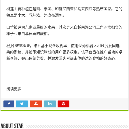
榴莲主要种植在越南、泰国、印度尼西亚和马来西亚等热带国家。它的
特点是个大、气味浓、外皮布满刺。
山竹被评为东南亚最好的水果，其次是来自越南湄公河三角洲槟椥省的
椰子和来自菲律宾的酸柑。
根据
味觉图集
，排名基于观众收视率，使用过滤机器人和过度爱国选
票的系统，并给予知识渊博的用户更多权重。该平台旨在推广当地的卓
越烹饪，突出传统菜肴，并激发游客对尚未体验过的食物的好奇心。
阅读更多
About star