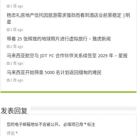
2 周 ago
杨忠礼房地产信托因旅游需求强劲而看到酒店业前景稳定 |明
星
2 周 ago
带着 25 张辉煌的地球照片进行虚拟旅行 – 雅虎新闻
2 周 ago
马来西亚航空与 JDT FC 合作伙伴关系续签至 2029 年 – 星报
2 周 ago
马来西亚开始筛查 5000 名计划返回缅甸的难民
2 周 ago
发表回复
您的电子邮箱地址不会被公开。
必填项已用
*
标注
评论
*