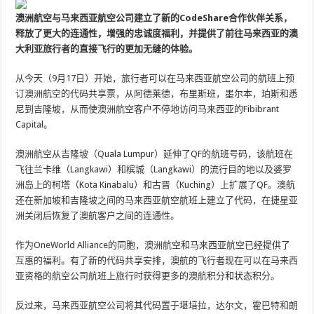
澳洲航空与马来西亚航空公司建立了新的CodeShare合作伙伴关系，
释放了更大的连通性，增强的忠诚度福利，并提供了前往马来西亚的澳
大利亚旅行者的直接飞行的更加无缝的体验。
从今天（9月17日）开始，旅行者可以在马来西亚航空公司的航班上预
订澳洲航空的代码共享票，从阿德莱德，布里斯班，墨尔本，珀斯和悉
尼到吉隆坡，从而使澳洲航空客户不停地访问马来西亚的Fibibrant
Capital。
澳洲航空从吉隆坡（Quala Lumpur）延伸了QF的航班号码，该航班在
飞往兰卡维（Langkawi）和槟城（Langkawi）的流行目的地以及婆罗
洲岛上的柯塔（Kota Kinabalu）和古晋（Kuching）上扩展了QF。澳航
还在新加坡和吉隆坡之间的马来西亚航空航班上建立了代码，在捷星亚
洲关闭后恢复了澳航客户之间的连通性。
作为OneWorld Alliance的同胞，澳​​洲航空和马来西亚航空已经提供了
互惠的福利。有了新的代码共享安排，澳航的飞行者现在可以在马来西
亚资格的航空公司航班上旅行时获得更多的澳航积分和状态积分。
反过来，马来西亚航空公司将其代码置于堪培拉，达尔文，霍巴特和朗