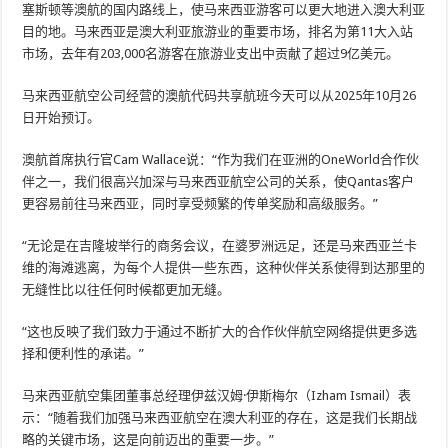
塞斯顿等澳航的国内路线上，使马来西亚游客可以更大地进入澳大利亚
目的地。马来西亚是澳大利亚旅游业的重要市场，排名为第11大入站
市场，去年有203,000名游客在旅游业支出中贡献了超过9亿美元。
马来西亚航空公司经营的澳航代码共享航班今天可以从2025年10月26
日开始预订。
澳航首席执行官Cam Wallace说：“作为我们在亚洲的OneWorld合作伙
伴之一，我们很高兴加深与马来西亚航空公司的关系，使Qantas客户
更容易前往马来西亚，同时享受频繁的传单奖励和高级服务。”
“无论是在吉隆坡举行的商务会议，在婆罗洲远足，还是马来西亚兰卡
维的海滩逃离，为每个人提供一些东西，这种伙伴关系使得到达那里的
无缝性比以往任何时候都更加无缝。
“这也反映了我们致力于通过不断扩大的合作伙伴航空网络提供更多选
择和便利性的承诺。”
马来西亚航空集团董事总经理伊兹汉姆·伊斯梅尔（Izham Ismail）表
示：“随着我们加强马来西亚航空在澳大利亚的存在，这是我们长期战
略的关键市场，这是向前迈出的重要一步。”