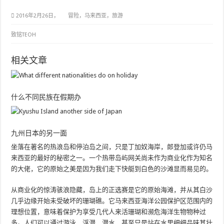
2016年2月26日，
冒险，马来西亚，旅游
致铭TEOH
相关文章
什么不同民族在假期办
九州日本的另一面
坐落在著名的热浪岛和停泊岛之间，只是丁加奴海岸，郎登加或许仍马
来西亚的最好的秘密之一。一个热带岛屿网关尚未作为商业化作为知名
的大佬，它的原始之美是因为我们走下快艇到白色的沙滩显而易见的。
从商业化的惊涛骇浪隐藏，岛上的正选赛是它的原始海滩，并从其白沙
几乎边缘开始未受破坏的珊瑚礁。它马来西亚海洋公园保护区范围内的
理想位置，意味着保护为享受几代人来活珊瑚和濒危海洋生物物种过
多。人们可以通过游泳，浮潜，潜水，甚至只是站在水里细细品味其壮