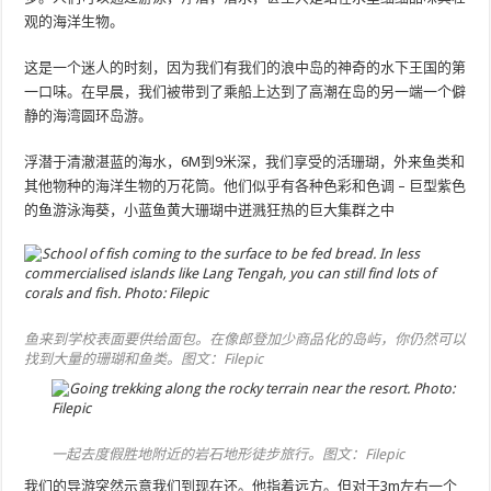
观的海洋生物。
这是一个迷人的时刻，因为我们有我们的浪中岛的神奇的水下王国的第
一口味。在早晨，我们被带到了乘船上达到了高潮在岛的另一端一个僻
静的海湾圆环岛游。
浮潜于清澈湛蓝的海水，6M到9米深，我们享受的活珊瑚，外来鱼类和
其他物种的海洋生物的万花筒。他们似乎有各种色彩和色调 – 巨型紫色
的鱼游泳海葵，小蓝鱼黄大珊瑚中迸溅狂热的巨大集群之中
鱼来到学校表面要供给面包。在像郎登加少商品化的岛屿，你仍然可以
找到大量的珊瑚和鱼类。图文：Filepic
一起去度假胜地附近的岩石地形徒步旅行。图文：Filepic
我们的导游突然示意我们到现在还。他指着远方。但对于3m左右一个