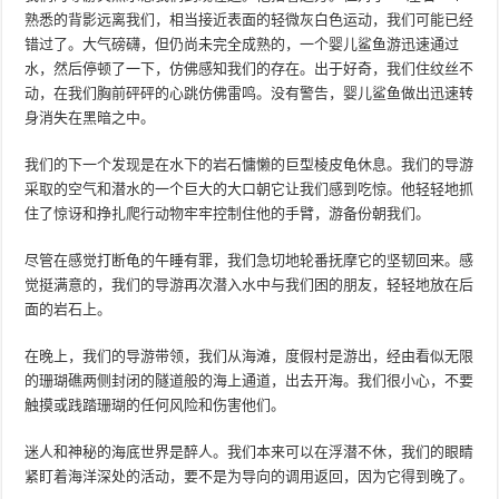
熟悉的背影远离我们，相当接近表面的轻微灰白色运动，我们可能已经
错过了。大气磅礴，但仍尚未完全成熟的，一个婴儿鲨鱼游迅速通过
水，然后停顿了一下，仿佛感知我们的存在。出于好奇，我们住纹丝不
动，在我们胸前砰砰的心跳仿佛雷鸣。没有警告，婴儿鲨鱼做出迅速转
身消失在黑暗之中。
我们的下一个发现是在水下的岩石慵懒的巨型棱皮龟休息。我们的导游
采取的空气和潜水的一个巨大的大口朝它让我们感到吃惊。他轻轻地抓
住了惊讶和挣扎爬行动物牢牢控制住他的手臂，游备份朝我们。
尽管在感觉打断龟的午睡有罪，我们急切地轮番抚摩它的坚韧回来。感
觉挺满意的，我们的导游再次潜入水中与我们困的朋友，轻轻地放在后
面的岩石上。
在晚上，我们的导游带领，我们从海滩，度假村是游出，经由看似无限
的珊瑚礁两侧封闭的隧道般的海上通道，出去开海。我们很小心，不要
触摸或践踏珊瑚的任何风险和伤害他们。
迷人和神秘的海底世界是醉人。我们本来可以在浮潜不休，我们的眼睛
紧盯着海洋深处的活动，要不是为导向的调用返回，因为它得到晚了。