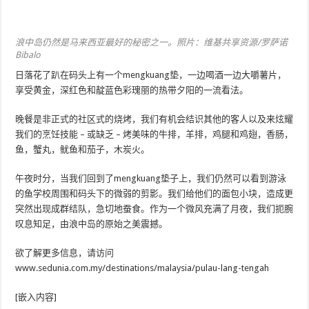
浪中岛仍然是马来西亚最好的秘密之一。照片：维基共享资源/罗萨诺
Bibalo
日落花了趴在码头上有一个mengkuang垫，一边喝酒一边大嚼薯片，
享受黄金，深红色和靛蓝色彩瑰丽的热带夕阳的一流看法。
晚餐是非正式的社区式的烧烤，我们有机会结识其他的客人以及来炫耀
我们的烹饪技能 – 或缺乏 – 烤美味的牛排，羊排，鸡腿和鸡翅，香肠，
鱼，蟹丸，鱿鱼和茄子，木炭火。
午夜时分，当我们回到了mengkuang垫子上，我们仍然可以看到游泳
的鱼学校周围和码头下的微弱的剪影。我们给他们的面包小块，造成更
突然出现成群结队，急切地蚕食。作为一个微风充满了月夜，我们扼腕
叹息知足，由浪中岛的原始之美震撼。
欲了解更多信息，请访问
www.sedunia.com.my/destinations/malaysia/pulau-lang-tengah
[嵌入内容]