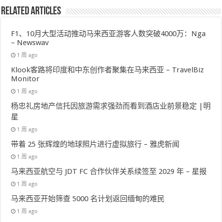
Related Articles
F1、10月大型活动推动马来西亚游客人数突破4000万：Nga
– Newswav
1 周 ago
Klook客路将印度和中东创作者聚集在马来西亚 – TravelBiz
Monitor
1 周 ago
杨忠礼房地产信托因旅游需求强劲而看到酒店业前景稳定 |明
星
1 周 ago
带着 25 张辉煌的地球照片进行虚拟旅行 – 雅虎新闻
1 周 ago
马来西亚航空与 JDT FC 合作伙伴关系续签至 2029 年 – 星报
1 周 ago
马来西亚开始筛查 5000 名计划返回缅甸的难民
1 周 ago