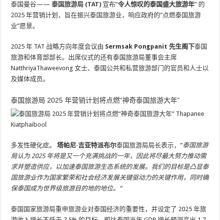
泰国曼谷——
泰国旅游局 (TAT)
宣布“
令人惊叹的泰国盛大旅游年
” 的
2025 年营销计划，旨在振兴泰国旅游业，响应政府的“点燃泰国旅游
业”愿景。
2025 年 TAT 战略方向年度会议由
Sermsak Pongpanit 先生阁下
泰国
旅游和体育部部长。出席仪式的还有泰国旅游局董事会主席
NatthriyaThaweevong 女士、泰国公共和私营旅游部门的官员和人士以
及媒体成员。
泰国旅游局 2025 年营销计划将点燃“神奇泰国旅游大年”
多发性硬化症。
塔帕尼·吉亚特派布尔
泰国旅游局局长表示，“
泰国旅游
局认为 2025 年将是又一个充满挑战的一年，因此将尽最大努力推动需
求并塑造供应，以加速泰国旅游生态系统的发展。我们的目标是凸显泰
国旅游业作为国家繁荣和社会经济发展关键驱动力的关键作用，同时确
保泰国成为世界级旅游目的地的地位。”
泰国国家旅游局重申旅游业对泰国经济的重要性，并设定了 2025 年旅
游收入增长不低于 7.5% 的目标，即比泰国当年 GDP 增长预测高出 1.7