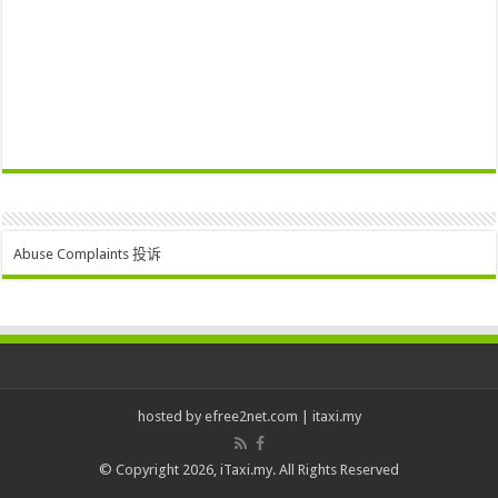
Abuse Complaints 投诉
hosted by
efree2net.com
|
itaxi.my
© Copyright 2026, iTaxi.my. All Rights Reserved