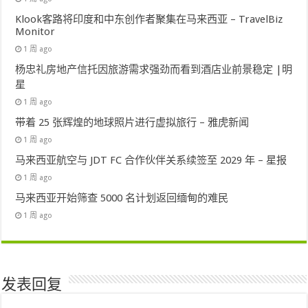
Klook客路将印度和中东创作者聚集在马来西亚 – TravelBiz
Monitor
1 周 ago
杨忠礼房地产信托因旅游需求强劲而看到酒店业前景稳定 |明
星
1 周 ago
带着 25 张辉煌的地球照片进行虚拟旅行 – 雅虎新闻
1 周 ago
马来西亚航空与 JDT FC 合作伙伴关系续签至 2029 年 – 星报
1 周 ago
马来西亚开始筛查 5000 名计划返回缅甸的难民
1 周 ago
发表回复