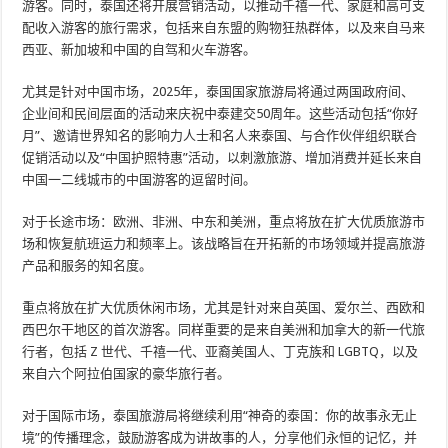
游客。同时，泰国还将开展营销活动，以推动千禧一代、家庭和高可支
配收入游客的旅行需求，包括来自东盟的购物狂热群体，以及来自马来
西亚、新加坡和中国的自驾和火车游客。
尤其是针对中国市场，2025年，泰国国家旅游局将通过两国政府间、
企业间和民间层面的活动来庆祝中泰建交50周年。这些活动包括“你好
月”、邀请世界知名的影响力人士和名人来泰国、与合作伙伴组织联合
促销活动以及“中国护照特惠”活动，以刺激旅游、增加消费并延长来自
中国一二线城市的中国游客的逗留时间。
对于长途市场：欧洲、非洲、中东和美洲，重点将放在扩大优质旅游市
场和恢复航班运力和频率上。该战略旨在开拓新的市场领域并提高旅游
产品和服务的知名度。
重点将放在扩大优质休闲市场，尤其是针对来自英国、爱尔兰、西欧和
西巴尔干地区的首次游客。同样重要的是来自美洲和加拿大的新一代旅
行者，包括 Z 世代、千禧一代、亚裔美国人、丁克族和 LGBTQ，以及
来自六个阿拉伯国家的豪华旅行者。
对于国际市场，泰国旅游局将继续利用“神奇的泰国：你的故事永无止
境”的传播理念，鼓励游客成为讲故事的人，分享他们永恒的记忆，并