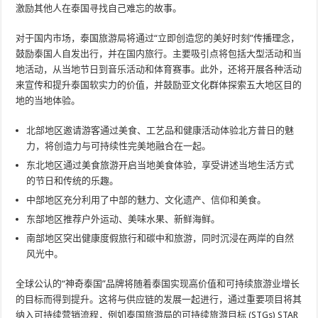
激励其他人在泰国寻找自己难忘的故事。
对于国内市场，泰国旅游局将通过“立即创造您的美好时刻”传播理念，
鼓励泰国人自发出行，并在国内旅行。主要吸引点将包括大型活动和当
地活动，从当地节日到音乐活动和体育赛事。此外，还将开展各种活动
来宣传和提升泰国软实力的价值，并鼓励亚文化群体探索五大地区目的
地的当地体验。
北部地区邀请游客通过美食、工艺品和健康活动体验北方昔日的魅
力，将创造力与可持续性完美地融合在一起。
东北地区通过美食旅游开启当地美食体验，享受讲述当地生活方式
的节日和传统的乐趣。
中部地区充分利用了中部的魅力、文化遗产、信仰和美食。
东部地区推荐户外运动、美味水果、新鲜海鲜。
南部地区突出健康度假旅行和碳中和旅游，同时沉浸在两岸的自然
风光中。
全球公认的“神奇泰国”品牌将随着泰国实现高价值和可持续旅游业增长
的目标而得到提升。这将与供应链的发展一起进行，通过重要项目将其
纳入可持续营销流程，例如泰国旅游局的可持续旅游目标 (STGs) STAR