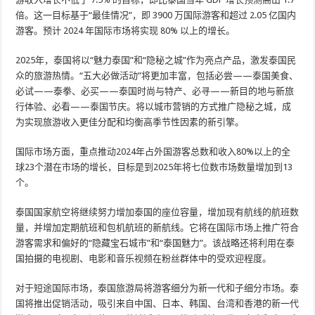
倍。这一目标基于“最佳情况”，即 3900 万国际游客和超过 2.05 亿国内
游客。预计 2024 年国际市场将实现 80% 以上的增长。
2025年，泰国将以“魅力泰国”和“隐秘之城”作为亮点产品，激发泰国民
众的旅游热情。“五大必做活动”将更加丰富，包括必尝——泰国美食、
必试——泰拳、必买——泰国时尚与特产、必寻——新目的地与新旅
行体验、必看——泰国节庆。将以城市营销的方式推广隐秘之城，成
为实现旅游收入更佳分配和均衡高季节性因素的新引擎。
国际市场方面，重点推动2024年占外国游客总数和收入80%以上的全
球23个潜在市场的增长，目标是到2025年将七位数市场数量增加到13
个。
泰国国家航空将继续努力增加泰国的座位容量，增加现有航线的航班数
量，并增加定期航班和包机航班的新航线。它将在国际市场上推广符合
游客需求和偏好的“隐藏宝石城市”和“泰国魅力”。该战略还将利用在泰
国拍摄的电视剧、电影和音乐视频在粉丝群体中的受欢迎程度。
对于短途国际市场，泰国旅游局将游客细分为新一代和子细分市场。泰
国将推出促销活动，吸引来自中国、日本、韩国、台湾和香港的新一代