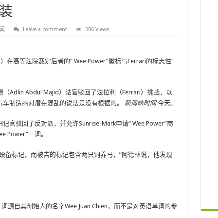
装
闻
Leave a comment
306 Views
高等法院裁定后者的“ Wee Power”徽标与Ferrari的标志性“
lin Abdul Majid）法官驳回了法拉利（Ferrari）挑战，以
汽车制造商对潜在混乱的说法是没有根据的。
新海峡时间
今天。
了反对派，并允许Sunrise-Mark申请“ Wee Power”商
 Power”一词。
设备标记，而被告的标记包含两只饲养马，”阿德林说，他发现
。
e”一词源自其创始人的名字Wee Juan Chien，而不是对英语单词的参