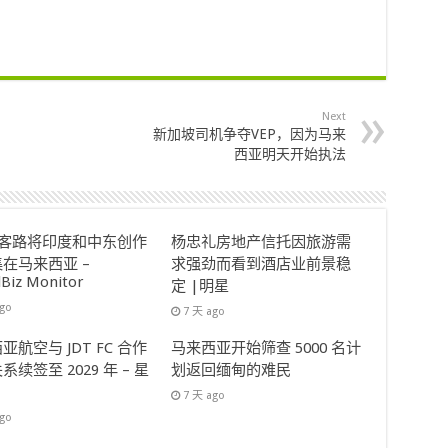
Next
新加坡司机争夺VEP，因为马来
西亚明天开始执法
ok客路将印度和中东创作
杨忠礼房地产信托因旅游需
在马来西亚 –
求强劲而看到酒店业前景稳
lBiz Monitor
定 |明星
ago
7 天 ago
亚航空与 JDT FC 合作
马来西亚开始筛查 5000 名计
系续签至 2029 年 – 星
划返回缅甸的难民
7 天 ago
ago