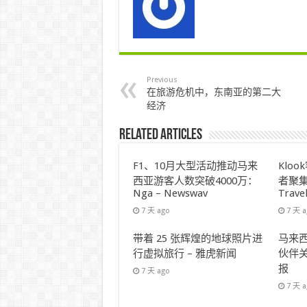
Previous
在旅游危机中，东南亚的第二大
经济
Related Articles
F1、10月大型活动推动马来
Klo
西亚游客人数突破4000万：
者聚集
Nga – Newswav
Trave
7 天 ago
7 天 
带着 25 张辉煌的地球照片进
马来西
行虚拟旅行 – 雅虎新闻
伙伴关
报
7 天 ago
7 天 