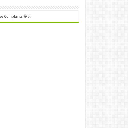
se Complaints 投诉