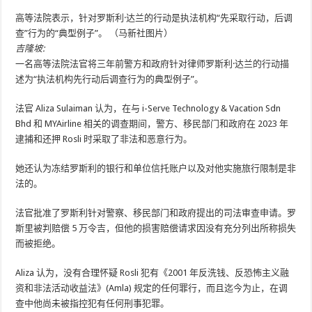
高等法院表示，针对罗斯利·达兰的行动是执法机构“先采取行动，后调
查”行为的“典型例子”。 （马新社图片）
吉隆坡
:
一名高等法院法官将三年前警方和政府针对律师罗斯利·达兰的行动描
述为“执法机构先行动后调查行为的典型例子”。
法官 Aliza Sulaiman 认为，在与 i-Serve Technology & Vacation Sdn
Bhd 和 MYAirline 相关的调查期间，警方、移民部门和政府在 2023 年
逮捕和还押 Rosli 时采取了非法和恶意行为。
她还认为冻结罗斯利的银行和单位信托账户以及对他实施旅行限制是非
法的。
法官批准了罗斯利针对警察、移民部门和政府提出的司法审查申请。罗
斯里被判赔偿 5 万令吉，但他的损害赔偿请求因没有充分列出所称损失
而被拒绝。
Aliza 认为，没有合理怀疑 Rosli 犯有《2001 年反洗钱、反恐怖主义融
资和非法活动收益法》(Amla) 规定的任何罪行，而且迄今为止，在调
查中他尚未被指控犯有任何刑事犯罪。