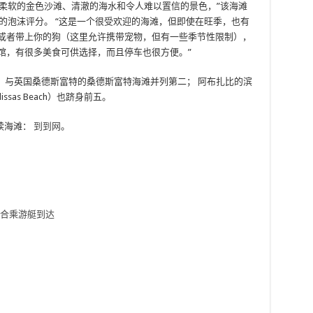
柔软的金色沙滩、清澈的海水和令人难以置信的景色，”该海滩
.5 分的泡沫评分。 “这是一个很受欢迎的海滩，但即使在旺季，也有
，或者带上你的狗（这里允许携带宠物，但有一些季节性限制），
馆，有很多美食可供选择，而且停车也很方便。”
，与英国桑德斯富特的桑德斯富特海滩并列第二； 阿布扎比的滨
sas Beach）也跻身前五。
续海滩：
到到网
。
）
适合乘游艇到达