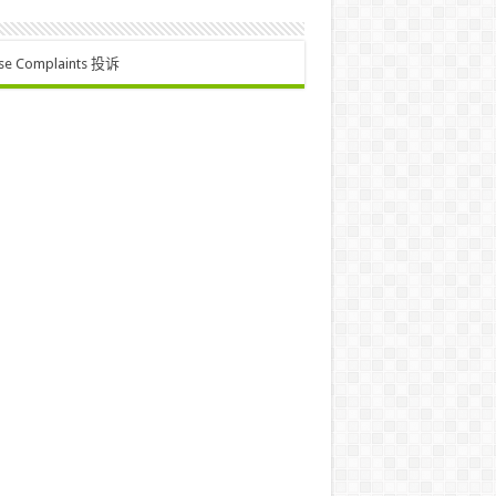
se Complaints 投诉