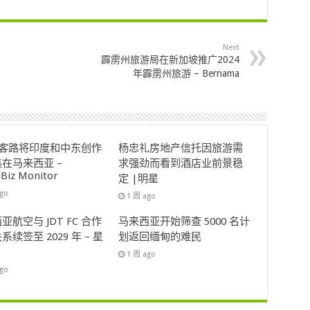
Next
霹雳州旅游局在新加坡推广2024
年霹雳州旅游 – Bernama
ok客路将印度和中东创作
杨忠礼房地产信托因旅游需
在马来西亚 –
求强劲而看到酒店业前景稳
lBiz Monitor
定 |明星
ago
1 周 ago
亚航空与 JDT FC 合作
马来西亚开始筛查 5000 名计
系续签至 2029 年 – 星
划返回缅甸的难民
1 周 ago
ago