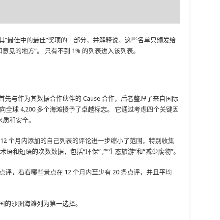
单，作为其“最佳中的最佳”奖项的一部分，并解释说，这些名单只颁发给
点评和意见的地方”。 只有不到 1% 的列表进入该列表。
or 首先与作为其数据合作伙伴的 Cause 合作，后者整理了来自国际
全球 4,200 多个海滩授予了卓越标志。 它通过考虑四个关键因
水质和安全。
过查看 12 个月内添加的自己列表的评论进一步缩小了范围，特别收集
语和短语的次数数据，包括“环保” ,””
生态旅游
”和“减少废物”。
isor 点评，看看哪些景点在 12 个月内至少有 20 条点评，并且平均
 将英国的沙洲海滩列为第一选择。