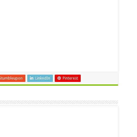
Stumbleupon
LinkedIn
Pinterest