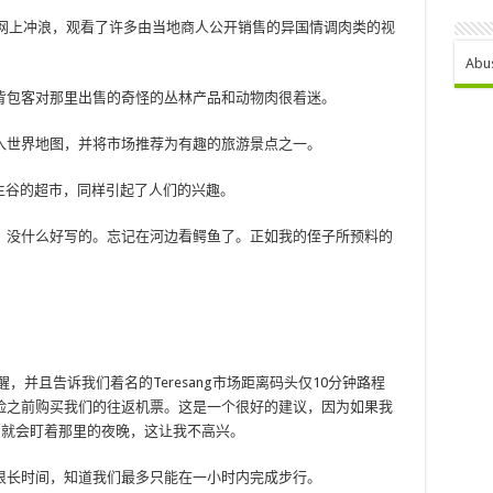
我在网上冲浪，观看了许多由当地商人公开销售的异国情调肉类的视
Abu
背包客对那里出售的奇怪的丛林产品和动物肉很着迷。
apit列入世界地图，并将市场推荐为有趣的旅游景点之一。
仅限于巴生谷的超市，同样引起了人们的兴趣。
，没什么好写的。忘记在河边看鳄鱼了。正如我的侄子所预料的
醒，并且告诉我们着名的Teresang市场距离码头仅10分钟路程
险之前购买我们的往返机票。这是一个很好的建议，因为如果我
们就会盯着那里的夜晚，这让我不高兴。
很长时间，知道我们最多只能在一小时内完成步行。