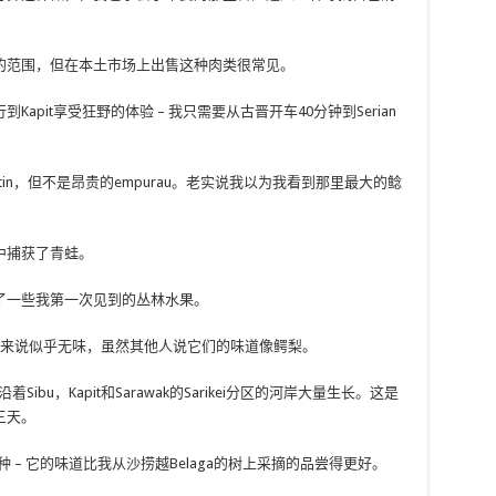
的范围，但在本土市场上出售这种肉类很常见。
pit享受狂野的体验 – 我只需要从古晋开车40分钟到Serian
patin，但不是昂贵的empurau。老实说我以为我看到那里最大的鲶
中捕获了青蛙。
了一些我第一次见到的丛林水果。
对我来说似乎无味，虽然其他人说它们的味道像鳄梨。
们沿着Sibu，Kapit和Sarawak的Sarikei分区的河岸大量生长。这是
三天。
龙眼品种 – 它的味道比我从沙捞越Belaga的树上采摘的品尝得更好。