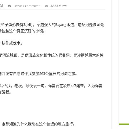
闻
Leave a comment
3,383 Views
乘坐子弹形快艇3小时，穿越强大的Rajang水道，这条河是该国最
砂拉越这个真正沉睡的小镇。
，耕作或伐木。
地区，是河流城镇，是伊班族文化和传统的代名词，是沙捞越最大的种
并没有自愿陪伴我参加563公里长的河流之旅。
话给我，老板。顺便说一句，你需要在凌晨4点醒来，因为你需
提醒我。
一定想知道为什么我想在这个偏远的地方旅行。