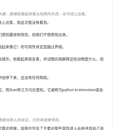
獭，豪猪和看起来像太阳熊的​​东西 – 在市场上出售。
在市场上出售，但这次我没有看到。
我们感到震惊和惊恐，但我们不想表现出来。
看起来像它）的可用性肯定是越过界限。
自城外。他看起来很友善，并试图向我解释这些动物是什么，但
求他停下来，这没有任何帮助。
n称之为乌拉里松。它被称为python breitensteini或血
。根据当地人的说法，它的味道像鸡肉。
打算这样做，但我也学会了不要对那些冒险进入丛林寻找自己消