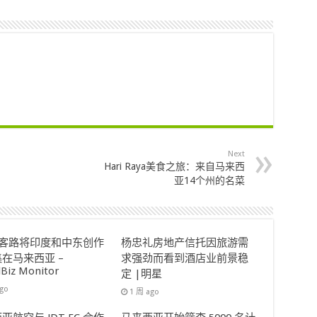
Next
Hari Raya美食之旅：来自马来西
亚14个州的名菜
ok客路将印度和中东创作
杨忠礼房地产信托因旅游需
在马来西亚 –
求强劲而看到酒店业前景稳
lBiz Monitor
定 |明星
ago
1 周 ago