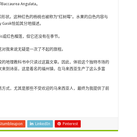
urea Angulata。
果的颜色和形状。这种红色的杨桃也被称为“红树莓”。水果的白色内容与
y Gasik恰如其分地描述。
lcis或红色榴莲，但它还没有在季节。
这对我来说无疑是一次了不起的旅程。
校的地理教科书中只读过这篇文章。因此，体验这个独特市场的
次来到诗巫，这是着名的福州镇，在马来西亚生产了这么多富
活方式，尤其是那些不受欢迎的马来西亚人，最终为我提供了前
Stumbleupon
LinkedIn
Pinterest