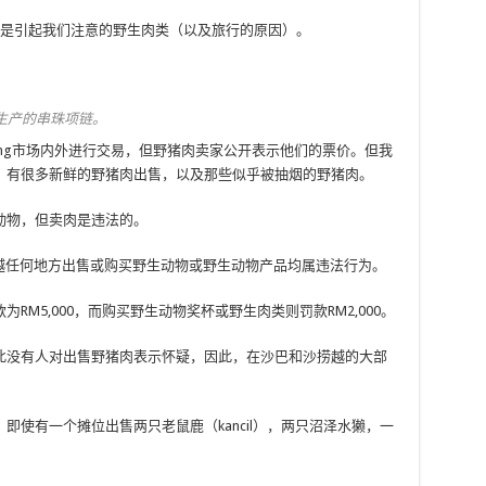
但是引起我们注意的野生肉类（以及旅行的原因）。
地生产的串珠项链。
esang市场内外进行交易，但野猪肉卖家公开表示他们的票价。但我
。有很多新鲜的野猪肉出售，以及那些似乎被抽烟的野猪肉。
动物，但卖肉是违法的。
沙捞越任何地方出售或购买野生动物或野生动物产品均属违法行为。
M5,000，而购买野生动物奖杯或野生肉类则罚款RM2,000。
此没有人对出售野猪肉表示怀疑，因此，在沙巴和沙捞越的大部
使有一个摊位出售两只老鼠鹿（kancil），两只沼泽水獭，一