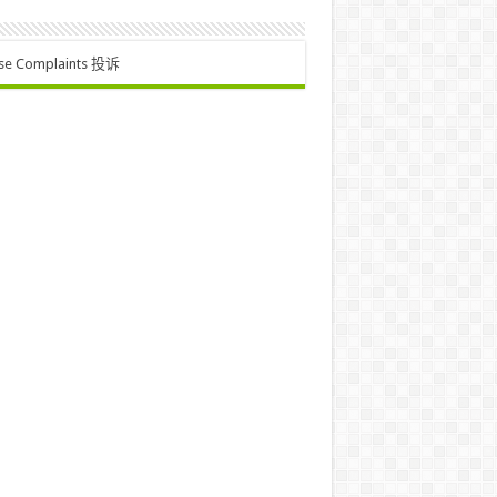
se Complaints 投诉