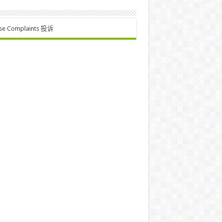
se Complaints 投诉