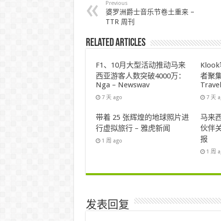
Previous
婆罗洲爵士音乐节卷土重来 –
TTR 周刊
Related Articles
F1、10月大型活动推动马来
Klo
西亚游客人数突破4000万：
者聚集
Nga – Newswav
Trave
7 天 ago
7 天 
带着 25 张辉煌的地球照片进
马来西
行虚拟旅行 – 雅虎新闻
伙伴关
报
1 周 ago
1 周 
发表回复