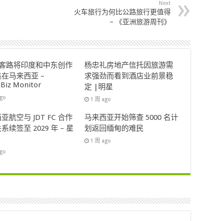
Next
火车旅行为何比公路旅行更值得
– 《亚洲旅游周刊》
ok客路将印度和中东创作
杨忠礼房地产信托因旅游需
在马来西亚 –
求强劲而看到酒店业前景稳
lBiz Monitor
定 |明星
ago
1 周 ago
亚航空与 JDT FC 合作
马来西亚开始筛查 5000 名计
系续签至 2029 年 – 星
划返回缅甸的难民
1 周 ago
ago