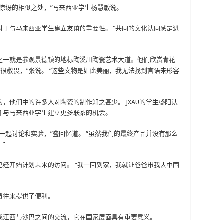
惊讶的相似之处，”马来西亚学生杨慧敏说。
于与马来西亚学生建立友谊的重要性。 “共同的文化认同感是进
之一就是参观景德镇的地标陶溪川陶瓷艺术大道。他们欣赏青花
直很敬畏，”张说。 “这些文物是如此美丽，我无法找到言语来形容
，他们中的许多人对陶瓷的制作知之甚少。 JXAU的学生盛阳认
并与马来西亚学生建立更多联系的机会。
一起讨论和实验，”盛回忆道。 “虽然我们的最终产品并没有那么
”
经开始计划未来的访问。 “我一回到家，我就让爸爸带我去中国
员往来提供了便利。
或江西与沙巴之间的交流，它在国家层面具有重要意义。