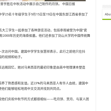
生曾宇胜在中秋活动中展示自己制作的月饼。 中国日报
学25名十年级学生于9月15日至19日在中国东部江西省参加了
Abu
五名大三学生一起参加了各种游览活动，包括参观被誉为中国“瓷
有2000年历史的海昏侯墓。他们还参加了剑山大学的中国传统舞
一次访问中国。建国中学学生张慧祥表示，此行之前他只在抖
国的视频和帖子。
任远阁回忆，她对马来西亚的最初印象是由高中地理课本塑造
养了熟悉感和友谊。近23%的马来西亚人有华人血统，建国中
使他们能够轻松地用中文交流并找到共同点。
现他们庆祝中秋节的方式都很相似——吃月饼、赏月、与家人团