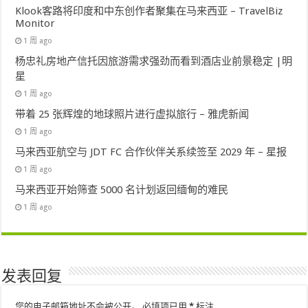
Klook客路将印度和中东创作者聚集在马来西亚 – TravelBiz
Monitor
1 周 ago
杨忠礼房地产信托因旅游需求强劲而看到酒店业前景稳定 |明
星
1 周 ago
带着 25 张辉煌的地球照片进行虚拟旅行 – 雅虎新闻
1 周 ago
马来西亚航空与 JDT FC 合作伙伴关系续签至 2029 年 – 星报
1 周 ago
马来西亚开始筛查 5000 名计划返回缅甸的难民
1 周 ago
发表回复
您的电子邮箱地址不会被公开。
必填项已用
*
标注