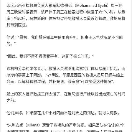
印度尼西亚搜救局负责人穆罕默德·赛菲（Mohammad Syafii）周三在
周三晚些时候表示，该尸体于周三在检索过程中恢复了六个小时。从悬
崖上抬起后，马林斯的尸体被担架带到救援人员最近的邮政，救护车将
其带到医院。
他说：“最初，我们想在撤离中使用直升机，但由于天气状况是不可能
的。”
“因此，我们不得不撤离受害者，这花了很长时间。”
该机构分享的录像显示，救援人员试图用绳索将尸体从悬崖上抬起，而
厚厚的雾蒙上了阴影。 Syafii说，印度尼西亚的救援人员局已经与船上
会面，以解释疏散过程，并补充说，该家庭“可以接受这种情况”。
船上的家人批评救援工作太慢了，在当局进行尸检以找出她死亡的时间
之前。
他们声称，如果船在几个小时内而不是几天之内到达，就可以得救。
“朱利安娜（Juliana）遭受了救援队的严重忽视。如果团队在估计的7个
小时内到达她，朱利安娜（Juliana）仍然活着，”她的家人在周三晚些