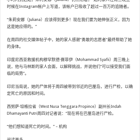
时候在Instagram帐户上写道，该帐户已吸收了超过一百万的追随者。
“朱莉安娜（Juliana）应该得到更多！现在我们要为她伸张正义，因为
这是她应得的。”
在周四的社交媒体帖子中，她的家人感谢“勇敢的志愿者”最终帮助了她
的身体。
印度尼西亚救援机构穆罕默德·赛菲伊（Mohammad Syafii）周三晚上
说，他与马林斯的家人会面，以解释挑战，并说他们“可以接受我们面
临的局势”。
印尼当局说，她的尸体将于周四被带到邻近的巴厘岛，进行尸检，以确
定死亡的原因和时间。
西努萨·坦格拉省（West Nusa Tenggara Propince）副州长Indah
Dhamayanti Putri周四对记者说：“现在将在巴厘岛进行尸检。
“他们想知道死亡的时间。” – 机构
阅读更多