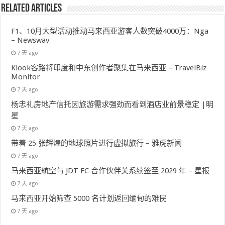
Related Articles
F1、10月大型活动推动马来西亚游客人数突破4000万：Nga
– Newswav
7 天 ago
Klook客路将印度和中东创作者聚集在马来西亚 – TravelBiz
Monitor
7 天 ago
杨忠礼房地产信托因旅游需求强劲而看到酒店业前景稳定 |明
星
7 天 ago
带着 25 张辉煌的地球照片进行虚拟旅行 – 雅虎新闻
7 天 ago
马来西亚航空与 JDT FC 合作伙伴关系续签至 2029 年 – 星报
7 天 ago
马来西亚开始筛查 5000 名计划返回缅甸的难民
7 天 ago